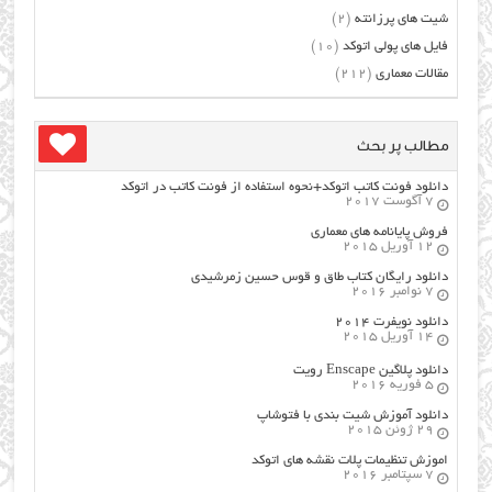
شیت های پرزانته
(2)
فایل های پولی اتوکد
(10)
مقالات معماری
(212)
مطالب پر بحث
دانلود فونت کاتب اتوکد+نحوه استفاده از فونت کاتب در اتوکد
7 آگوست 2017
فروش پایانامه های معماری
12 آوریل 2015
دانلود رایگان کتاب طاق و قوس حسین زمرشیدی
7 نوامبر 2016
دانلود نویفرت ۲۰۱۴
14 آوریل 2015
دانلود پلاگین Enscape رویت
5 فوریه 2016
دانلود آموزش شیت بندی با فتوشاپ
29 ژوئن 2015
اموزش تنظیمات پلات نقشه های اتوکد
7 سپتامبر 2016