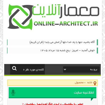
آگاه باشيد، تنها با ياد خدا دلها آرامش می ‏يابد! (قران کریم)
خوش آمدید - امروز : پنج شنبه ۱۵ مرداد ۱۴۰۵
خانه
»
محصول
اطلاعیه سایت
تماس با پشتیبانی » ایدی تلگرام+ایمیل پشتیبان <