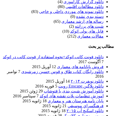
دانلود گزارش کارآموزی
(4)
دانلود مطالعات اقلیمی
(80)
دانلود نمونه های موردی داخلی و خاجی
(83)
دسته بندی نشده
(0)
رساله های ارشد معماری
(65)
شیت های پرزانته
(2)
فایل های پولی اتوکد
(10)
مقالات معماری
(212)
مطالب پر بحث
دانلود فونت کاتب اتوکد+نحوه استفاده از فونت کاتب در اتوکد
7 آگوست 2017
فروش پایانامه های معماری
12 آوریل 2015
دانلود رایگان کتاب طاق و قوس حسین زمرشیدی
7 نوامبر
2016
دانلود نویفرت ۲۰۱۴
14 آوریل 2015
دانلود پلاگین Enscape رویت
5 فوریه 2016
دانلود آموزش شیت بندی با فتوشاپ
29 ژوئن 2015
اموزش تنظیمات پلات نقشه های اتوکد
7 سپتامبر 2016
پایان نامه هنرستان هنر و معماري
18 ژانویه 2015
فرهنگسراي موسيقي
21 ژانویه 2015
دانلود اسکیچ آپ ۲۰۱۵
18 ژانویه 2015
بررسی معماری کلاسیک
28 فوریه 2015