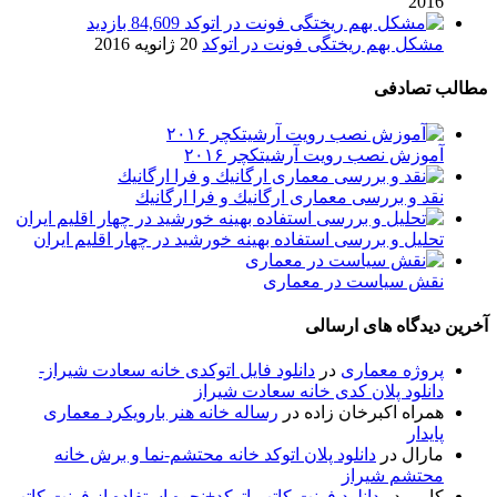
2016
84,609 بازدید
مشکل بهم ریختگی فونت در اتوکد
20 ژانویه 2016
مطالب تصادفی
آموزش نصب رویت آرشیتکچر ۲۰۱۶
نقد و بررسی معماری ارگانيك و فرا ارگانيك
تحلیل و بررسی استفاده بهینه خورشید در چهار اقلیم ایران
نقش سیاست در معماری
آخرین دیدگاه های ارسالی
پروژه معماری
در
دانلود فایل اتوکدی خانه سعادت شیراز-
دانلود پلان کدی خانه سعادت شیراز
همراه اکبرخان زاده
در
رساله خانه هنر بارویکرد معماری
پایدار
مارال
در
دانلود پلان اتوکد خانه محتشم-نما و برش خانه
محتشم شیراز
کامی
در
دانلود فونت کاتب اتوکد+نحوه استفاده از فونت کاتب