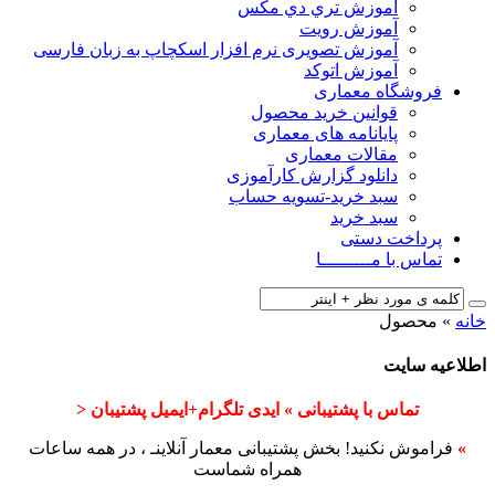
آﻣﻮزش ﺗﺮي دي ﻣﮑﺲ
آموزش رویت
آموزش تصویری نرم افزار اسکچاپ به زبان فارسی
آموزش اتوکد
فروشگاه معماری
قوانین خرید محصول
پایانامه های معماری
مقالات معماری
دانلود گزارش کارآموزی
سبد خرید-تسویه حساب
سبد خرید
پرداخت دستی
تماس با مـــــــــا
خانه
»
محصول
اطلاعیه سایت
تماس با پشتیبانی » ایدی تلگرام+ایمیل پشتیبان <
»
فراموش نکنید! بخش پشتیبانی معمار آنلاینـ ، در همه ساعات
همراه شماست