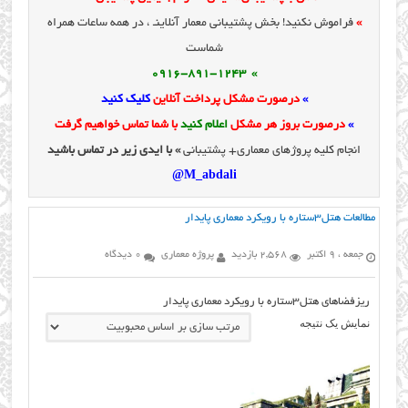
»
فراموش نکنید! بخش پشتیبانی معمار آنلاینـ ، در همه ساعات همراه
شماست
» 0916-891-1243
»
درصورت مشکل پرداخت آنلاین
کلیک کنید
»
درصورت بروز هر مشکل
اعلام کنید
با شما تماس خواهیم گرفت
انجام کلیه پروژهای معماری+ پشتیبانی
» با ایدی زیر در تماس باشید
M_abdali@
مطالعات هتل۳ستاره با رویکرد معماری پایدار
جمعه ، 9 اکتبر
2,568 بازدید
پروژه معماری
0 دیدگاه
ریزفضاهای هتل3ستاره با رویکرد معماری پایدار
نمایش یک نتیجه