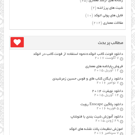
رساله های ارشد معماری
(65)
شیت های پرزانته
(2)
فایل های پولی اتوکد
(10)
مقالات معماری
(212)
مطالب پر بحث
دانلود فونت کاتب اتوکد+نحوه استفاده از فونت کاتب در اتوکد
7 آگوست 2017
فروش پایانامه های معماری
12 آوریل 2015
دانلود رایگان کتاب طاق و قوس حسین زمرشیدی
7 نوامبر 2016
دانلود نویفرت ۲۰۱۴
14 آوریل 2015
دانلود پلاگین Enscape رویت
5 فوریه 2016
دانلود آموزش شیت بندی با فتوشاپ
29 ژوئن 2015
اموزش تنظیمات پلات نقشه های اتوکد
7 سپتامبر 2016