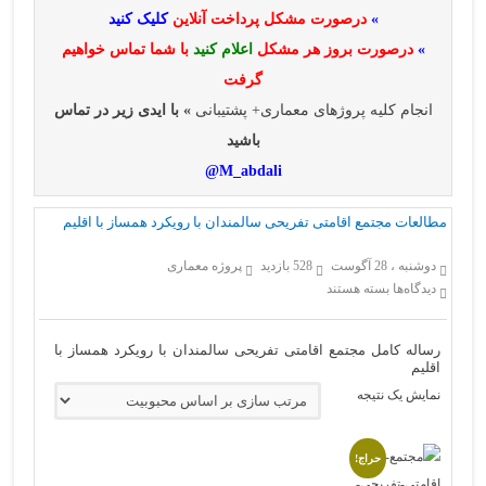
»
درصورت مشکل پرداخت آنلاین
کلیک کنید
»
درصورت بروز هر مشکل
اعلام کنید
با شما تماس خواهیم
گرفت
انجام کلیه پروژهای معماری+ پشتیبانی
» با ایدی زیر در تماس
باشید
M_abdali@
مطالعات مجتمع اقامتی تفریحی سالمندان با رویکرد همساز با اقلیم
دوشنبه ، 28 آگوست
528 بازدید
پروژه معماری
برای
دیدگاه‌ها
بسته هستند
مطالعات
مجتمع
اقامتی
رساله کامل مجتمع اقامتی تفریحی سالمندان با رویکرد همساز با
تفریحی
اقلیم
سالمندان
با
نمایش یک نتیجه
رویکرد
همساز
با
اقلیم
حراج!