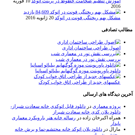
آموزش تنظیم ضخامت خطوط در پرینت اتوکد
10 فوریه
2016
84,609 بازدید
مشکل بهم ریختگی فونت در اتوکد
20 ژانویه 2016
مطالب تصادفی
اصول طراحی ساختمان اداری
بررسی نقش نور در معماری شب
دانلود پاورپوینت موزه گوگنهایم بیلبائو اسپانیا
عکسهای جدید از طراحی اتاق خواب کودک
آخرین دیدگاه های ارسالی
پروژه معماری
در
دانلود فایل اتوکدی خانه سعادت شیراز-
دانلود پلان کدی خانه سعادت شیراز
همراه اکبرخان زاده
در
رساله خانه هنر بارویکرد معماری
پایدار
مارال
در
دانلود پلان اتوکد خانه محتشم-نما و برش خانه
محتشم شیراز