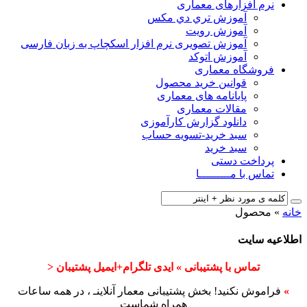
نرم افزارهای معماری
آﻣﻮزش ﺗﺮي دي ﻣﮑﺲ
آموزش رویت
آموزش تصویری نرم افزار اسکچاپ به زبان فارسی
آموزش اتوکد
فروشگاه معماری
قوانین خرید محصول
پایانامه های معماری
مقالات معماری
دانلود گزارش کارآموزی
سبد خرید-تسویه حساب
سبد خرید
پرداخت دستی
تماس با مـــــــــا
خانه
»
محصول
اطلاعیه سایت
تماس با پشتیبانی » ایدی تلگرام+ایمیل پشتیبان <
»
فراموش نکنید! بخش پشتیبانی معمار آنلاینـ ، در همه ساعات
همراه شماست