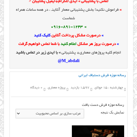
تماس با پشتیبانی » ایدی تلگرام+ایمیل پشتیبان <
»
فراموش نکنید! بخش پشتیبانی معمار آنلاینـ ، در همه ساعات همراه
شماست
» 0916-891-1243
»
درصورت مشکل پرداخت آنلاین
کلیک کنید
»
درصورت بروز هر مشکل
اعلام کنید
با شما تماس خواهیم گرفت
انجام کلیه پروژهای معماری+ پشتیبانی
» با ایدی زیر در تماس باشید
M_abdali@
رساله موزه فرش دستباف ایرانی
چهارشنبه ، 15 جولای
1,597 بازدید
پروژه معماری
0 دیدگاه
رساله موزه فرش دست بافت
نمایش یک نتیجه