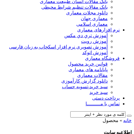
بانک مقالات انسان طبیعت معماری
بانک مقالات تنظیم شرایط محیطی
دانلود مجلات معماری
معماری جهان
معماری اسلامی
نرم افزارهای معماری
آﻣﻮزش ﺗﺮي دي ﻣﮑﺲ
آموزش رویت
آموزش تصویری نرم افزار اسکچاپ به زبان فارسی
آموزش اتوکد
فروشگاه معماری
قوانین خرید محصول
پایانامه های معماری
مقالات معماری
دانلود گزارش کارآموزی
سبد خرید-تسویه حساب
سبد خرید
پرداخت دستی
تماس با مـــــــــا
خانه
»
محصول
اطلاعیه سایت