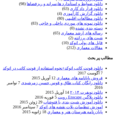
دانلود ضوابط و استاندارد ها-سرانه و ریزفضاها
(98)
دانلود قرار داد کاری
(63)
دانلود گزارش کارآموزی
(4)
دانلود مطالعات اقلیمی
(80)
دانلود نمونه های موردی داخلی و خاجی
(83)
دسته بندی نشده
(0)
رساله های ارشد معماری
(65)
شیت های پرزانته
(2)
فایل های پولی اتوکد
(10)
مقالات معماری
(212)
مطالب پر بحث
دانلود فونت کاتب اتوکد+نحوه استفاده از فونت کاتب در اتوکد
7 آگوست 2017
فروش پایانامه های معماری
12 آوریل 2015
دانلود رایگان کتاب طاق و قوس حسین زمرشیدی
7 نوامبر
2016
دانلود نویفرت ۲۰۱۴
14 آوریل 2015
دانلود پلاگین Enscape رویت
5 فوریه 2016
دانلود آموزش شیت بندی با فتوشاپ
29 ژوئن 2015
اموزش تنظیمات پلات نقشه های اتوکد
7 سپتامبر 2016
پایان نامه هنرستان هنر و معماري
18 ژانویه 2015