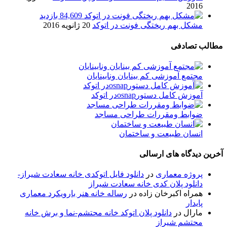
2016
84,609 بازدید
مشکل بهم ریختگی فونت در اتوکد
20 ژانویه 2016
مطالب تصادفی
مجتمع آموزشی کم بینایان ونابینایان
آموزش کامل دستورosnapدر اتوکد
ضوابط ومقررات طراحی مساجد
انسان طبیعت و ساختمان
آخرین دیدگاه های ارسالی
پروژه معماری
در
دانلود فایل اتوکدی خانه سعادت شیراز-
دانلود پلان کدی خانه سعادت شیراز
همراه اکبرخان زاده
در
رساله خانه هنر بارویکرد معماری
پایدار
مارال
در
دانلود پلان اتوکد خانه محتشم-نما و برش خانه
محتشم شیراز