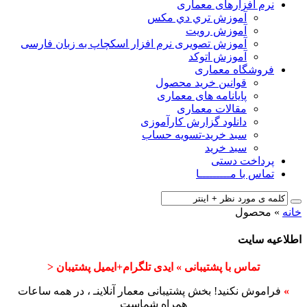
نرم افزارهای معماری
آﻣﻮزش ﺗﺮي دي ﻣﮑﺲ
آموزش رویت
آموزش تصویری نرم افزار اسکچاپ به زبان فارسی
آموزش اتوکد
فروشگاه معماری
قوانین خرید محصول
پایانامه های معماری
مقالات معماری
دانلود گزارش کارآموزی
سبد خرید-تسویه حساب
سبد خرید
پرداخت دستی
تماس با مـــــــــا
خانه
»
محصول
اطلاعیه سایت
تماس با پشتیبانی » ایدی تلگرام+ایمیل پشتیبان <
»
فراموش نکنید! بخش پشتیبانی معمار آنلاینـ ، در همه ساعات
همراه شماست