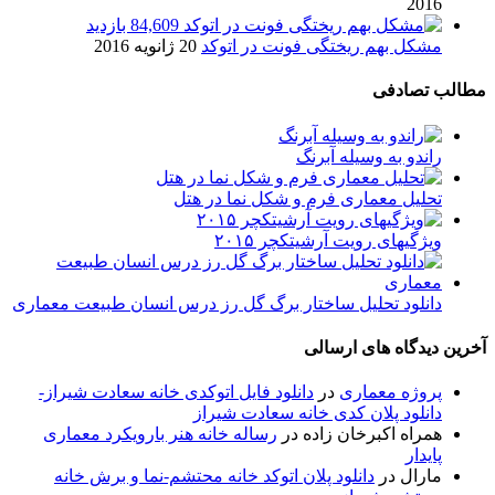
2016
84,609 بازدید
مشکل بهم ریختگی فونت در اتوکد
20 ژانویه 2016
مطالب تصادفی
راندو به وسیله آبرنگ
تحلیل معماری فرم و شکل نما در هتل
ویژگیهای رویت آرشیتکچر ۲۰۱۵
دانلود تحلیل ساختار برگ گل رز درس انسان طبیعت معماری
آخرین دیدگاه های ارسالی
پروژه معماری
در
دانلود فایل اتوکدی خانه سعادت شیراز-
دانلود پلان کدی خانه سعادت شیراز
همراه اکبرخان زاده
در
رساله خانه هنر بارویکرد معماری
پایدار
مارال
در
دانلود پلان اتوکد خانه محتشم-نما و برش خانه