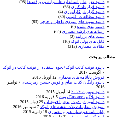
دانلود ضوابط و استاندارد ها-سرانه و ریزفضاها
(98)
دانلود قرار داد کاری
(63)
دانلود گزارش کارآموزی
(4)
دانلود مطالعات اقلیمی
(80)
دانلود نمونه های موردی داخلی و خاجی
(83)
دسته بندی نشده
(0)
رساله های ارشد معماری
(65)
شیت های پرزانته
(2)
فایل های پولی اتوکد
(10)
مقالات معماری
(212)
مطالب پر بحث
دانلود فونت کاتب اتوکد+نحوه استفاده از فونت کاتب در اتوکد
7 آگوست 2017
فروش پایانامه های معماری
12 آوریل 2015
دانلود رایگان کتاب طاق و قوس حسین زمرشیدی
7 نوامبر
2016
دانلود نویفرت ۲۰۱۴
14 آوریل 2015
دانلود پلاگین Enscape رویت
5 فوریه 2016
دانلود آموزش شیت بندی با فتوشاپ
29 ژوئن 2015
اموزش تنظیمات پلات نقشه های اتوکد
7 سپتامبر 2016
پایان نامه هنرستان هنر و معماري
18 ژانویه 2015
فرهنگسراي موسيقي
21 ژانویه 2015