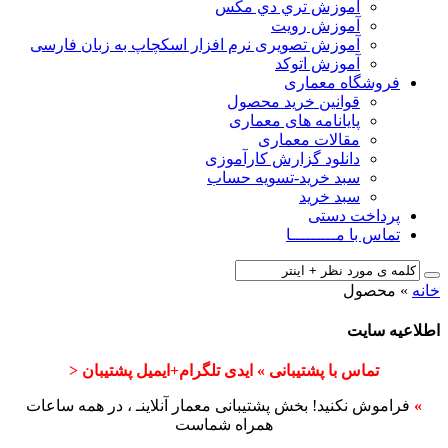
آﻣﻮزش ﺗﺮي دي ﻣﮑﺲ
آموزش رویت
آموزش تصویری نرم افزار اسکچاپ به زبان فارسی
آموزش اتوکد
فروشگاه معماری
قوانین خرید محصول
پایانامه های معماری
مقالات معماری
دانلود گزارش کارآموزی
سبد خرید-تسویه حساب
سبد خرید
پرداخت دستی
تماس با مـــــــــا
خانه
»
محصول
اطلاعیه سایت
تماس با پشتیبانی » ایدی تلگرام+ایمیل پشتیبان <
»
فراموش نکنید! بخش پشتیبانی معمار آنلاینـ ، در همه ساعات
همراه شماست