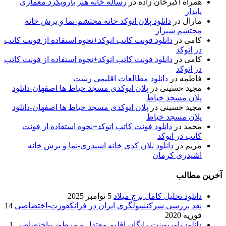
همراه اکبرخان زاده
در
رساله خانه هنر بارویکرد معماری
پایدار
مارال
در
دانلود پلان اتوکد خانه محتشم-نما و برش خانه
محتشم شیراز
کامی
در
دانلود فونت کاتب اتوکد+نحوه استفاده از فونت کاتب
در اتوکد
کامی
در
دانلود فونت کاتب اتوکد+نحوه استفاده از فونت کاتب
در اتوکد
فاطمه
در
دانلود مطالعات اقليمي رشت
مجید حسینی
در
پلان اتوکدی مسجد خیاط ها اصفهان-دانلود
پلان مسجد خیاط
مجید حسینی
در
پلان اتوکدی مسجد خیاط ها اصفهان-دانلود
پلان مسجد خیاط
محمد
در
دانلود فونت کاتب اتوکد+نحوه استفاده از فونت
کاتب در اتوکد
مریم
در
دانلود پلان کدی خانه اشیدری-نما و برش خانه
اشیدری کرمان
آخرین مطالب
دانلود تحلیل کامل برج میلاد
5 نوامبر 2025
نقد بررسی سرکنسولگری ایران در فرانکفورت-اختصاصی
14
فوریه 2020
دانلود پاورپوینت رایگان اقلیم معتدل و مرطوب-اختصاصی
1