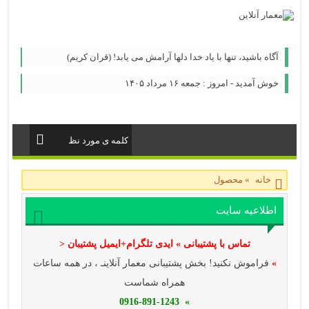
آگاه باشيد، تنها با ياد خدا دلها آرامش می ‏يابد! (قران کریم)
خوش آمدید - امروز : جمعه ۱۶ مرداد ۱۴۰۵
خانه
»
محصول
اطلاعیه سایت
تماس با پشتیبانی » ایدی تلگرام+ایمیل پشتیبان <
»
فراموش نکنید! بخش پشتیبانی معمار آنلاینـ ، در همه ساعات
همراه شماست
» 0916-891-1243