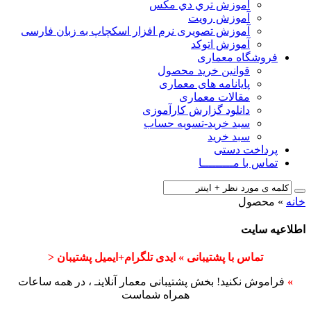
آﻣﻮزش ﺗﺮي دي ﻣﮑﺲ
آموزش رویت
آموزش تصویری نرم افزار اسکچاپ به زبان فارسی
آموزش اتوکد
فروشگاه معماری
قوانین خرید محصول
پایانامه های معماری
مقالات معماری
دانلود گزارش کارآموزی
سبد خرید-تسویه حساب
سبد خرید
پرداخت دستی
تماس با مـــــــــا
خانه
»
محصول
اطلاعیه سایت
تماس با پشتیبانی » ایدی تلگرام+ایمیل پشتیبان <
»
فراموش نکنید! بخش پشتیبانی معمار آنلاینـ ، در همه ساعات
همراه شماست