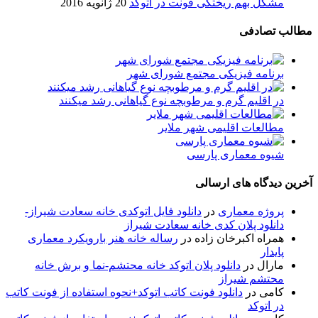
مشکل بهم ریختگی فونت در اتوکد
20 ژانویه 2016
مطالب تصادفی
برنامه فیزیکی مجتمع شورای شهر
در اقلیم گرم و مرطوبچه نوع گیاهانی رشد میکنند
مطالعات اقلیمی شهر ملایر
شیوه معماری پارسی
آخرین دیدگاه های ارسالی
پروژه معماری
در
دانلود فایل اتوکدی خانه سعادت شیراز-
دانلود پلان کدی خانه سعادت شیراز
همراه اکبرخان زاده
در
رساله خانه هنر بارویکرد معماری
پایدار
مارال
در
دانلود پلان اتوکد خانه محتشم-نما و برش خانه
محتشم شیراز
کامی
در
دانلود فونت کاتب اتوکد+نحوه استفاده از فونت کاتب
در اتوکد