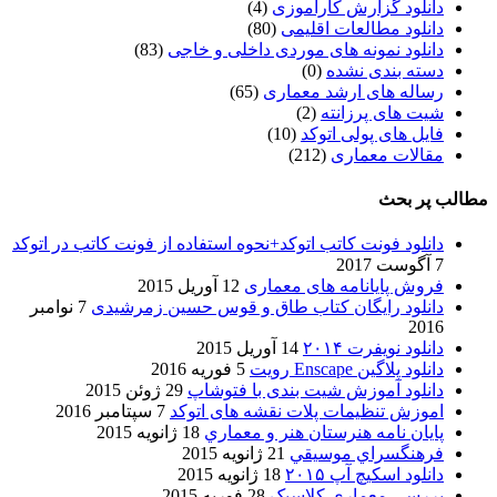
دانلود گزارش کارآموزی
(4)
دانلود مطالعات اقلیمی
(80)
دانلود نمونه های موردی داخلی و خاجی
(83)
دسته بندی نشده
(0)
رساله های ارشد معماری
(65)
شیت های پرزانته
(2)
فایل های پولی اتوکد
(10)
مقالات معماری
(212)
مطالب پر بحث
دانلود فونت کاتب اتوکد+نحوه استفاده از فونت کاتب در اتوکد
7 آگوست 2017
فروش پایانامه های معماری
12 آوریل 2015
دانلود رایگان کتاب طاق و قوس حسین زمرشیدی
7 نوامبر
2016
دانلود نویفرت ۲۰۱۴
14 آوریل 2015
دانلود پلاگین Enscape رویت
5 فوریه 2016
دانلود آموزش شیت بندی با فتوشاپ
29 ژوئن 2015
اموزش تنظیمات پلات نقشه های اتوکد
7 سپتامبر 2016
پایان نامه هنرستان هنر و معماري
18 ژانویه 2015
فرهنگسراي موسيقي
21 ژانویه 2015
دانلود اسکیچ آپ ۲۰۱۵
18 ژانویه 2015
بررسی معماری کلاسیک
28 فوریه 2015