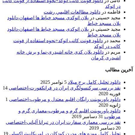
کامی
در
دانلود فونت کاتب اتوکد+نحوه استفاده از فونت کاتب
در اتوکد
فاطمه
در
دانلود مطالعات اقليمي رشت
مجید حسینی
در
پلان اتوکدی مسجد خیاط ها اصفهان-دانلود
پلان مسجد خیاط
مجید حسینی
در
پلان اتوکدی مسجد خیاط ها اصفهان-دانلود
پلان مسجد خیاط
محمد
در
دانلود فونت کاتب اتوکد+نحوه استفاده از فونت
کاتب در اتوکد
مریم
در
دانلود پلان کدی خانه اشیدری-نما و برش خانه
اشیدری کرمان
آخرین مطالب
دانلود تحلیل کامل برج میلاد
5 نوامبر 2025
نقد بررسی سرکنسولگری ایران در فرانکفورت-اختصاصی
14
فوریه 2020
دانلود پاورپوینت رایگان اقلیم معتدل و مرطوب-اختصاصی
1
ژانویه 2020
دانلود پاورپوینت اقلیم گرم و مرطوب-معماری گرم و
مرطوب
31 دسامبر 2019
نقد بررسی معماری سفارت ایران در تیرانا آلبانی-اختصاصی
20 دسامبر 2019
تحلیل کامل موزه های مدرن کودکان در امریکا-پیتراکسلی
19