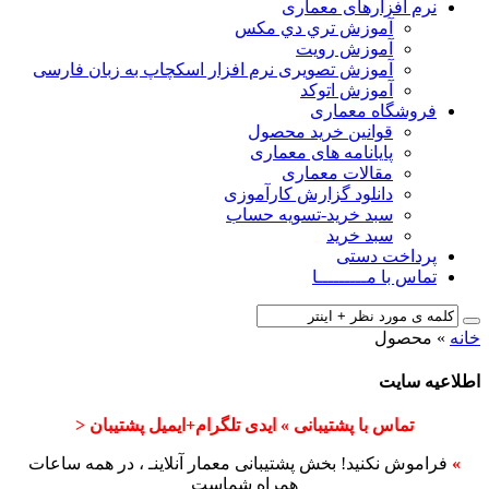
نرم افزارهای معماری
آﻣﻮزش ﺗﺮي دي ﻣﮑﺲ
آموزش رویت
آموزش تصویری نرم افزار اسکچاپ به زبان فارسی
آموزش اتوکد
فروشگاه معماری
قوانین خرید محصول
پایانامه های معماری
مقالات معماری
دانلود گزارش کارآموزی
سبد خرید-تسویه حساب
سبد خرید
پرداخت دستی
تماس با مـــــــــا
خانه
»
محصول
اطلاعیه سایت
تماس با پشتیبانی » ایدی تلگرام+ایمیل پشتیبان <
»
فراموش نکنید! بخش پشتیبانی معمار آنلاینـ ، در همه ساعات
همراه شماست