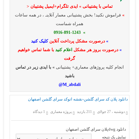
تماس با پشتیبانی » ایدی تلگرام+ایمیل پشتیبان <
»
فراموش نکنید! بخش پشتیبانی معمار آنلاینـ ، در همه ساعات
همراه شماست
» 0916-891-1243
»
درصورت مشکل پرداخت آنلاین
کلیک کنید
»
درصورت بروز هر مشکل
اعلام کنید
با شما تماس خواهیم
گرفت
انجام کلیه پروژهای معماری+ پشتیبانی
» با ایدی زیر در تماس
باشید
M_abdali@
دانلود پلان کد سرای گلشن-نقشه اتوکد سرای گلشن اصفهان
دوشنبه ، 27 جولای
211 بازدید
پروژه معماری
1 دیدگاه
دانلود dwgپلان سرای گلشن اصفهان
نمایش یک نتیجه