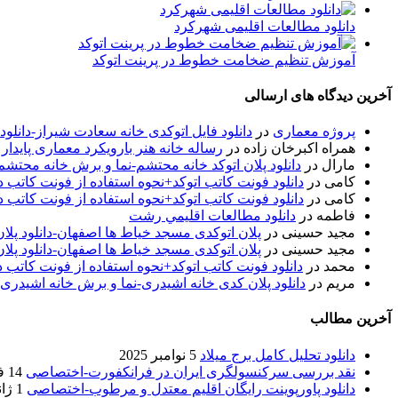
دانلود مطالعات اقلیمی شهرکرد
آموزش تنظیم ضخامت خطوط در پرینت اتوکد
آخرین دیدگاه های ارسالی
پروژه معماری
در
دانلود فایل اتوکدی خانه سعادت شیراز-دانلو
همراه اکبرخان زاده
در
رساله خانه هنر بارویکرد معماری پایدار
مارال
در
دانلود پلان اتوکد خانه محتشم-نما و برش خانه محتشم
کامی
در
دانلود فونت کاتب اتوکد+نحوه استفاده از فونت کاتب در
کامی
در
دانلود فونت کاتب اتوکد+نحوه استفاده از فونت کاتب در
فاطمه
در
دانلود مطالعات اقليمي رشت
مجید حسینی
در
پلان اتوکدی مسجد خیاط ها اصفهان-دانلود پل
مجید حسینی
در
پلان اتوکدی مسجد خیاط ها اصفهان-دانلود پل
محمد
در
دانلود فونت کاتب اتوکد+نحوه استفاده از فونت کاتب د
مریم
در
دانلود پلان کدی خانه اشیدری-نما و برش خانه اشیدری
آخرین مطالب
دانلود تحلیل کامل برج میلاد
5 نوامبر 2025
نقد بررسی سرکنسولگری ایران در فرانکفورت-اختصاصی
14 فوریه 2020
دانلود پاورپوینت رایگان اقلیم معتدل و مرطوب-اختصاصی
1 ژانویه 2020