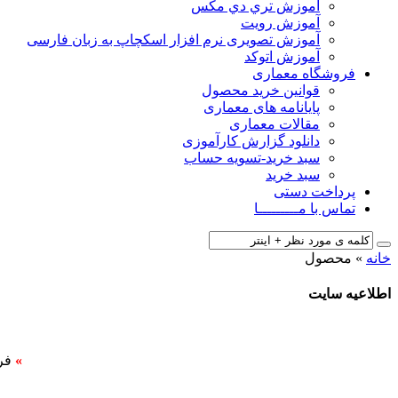
آﻣﻮزش ﺗﺮي دي ﻣﮑﺲ
آموزش رویت
آموزش تصویری نرم افزار اسکچاپ به زبان فارسی
آموزش اتوکد
فروشگاه معماری
قوانین خرید محصول
پایانامه های معماری
مقالات معماری
دانلود گزارش کارآموزی
سبد خرید-تسویه حساب
سبد خرید
پرداخت دستی
تماس با مـــــــــا
خانه
»
محصول
اطلاعیه سایت
»
فر