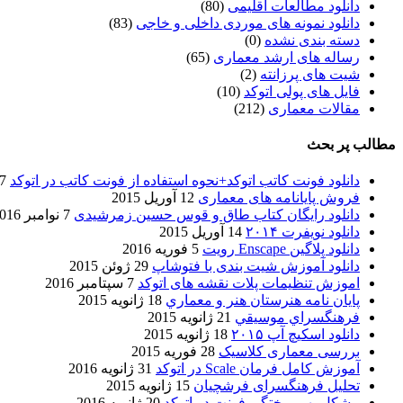
دانلود مطالعات اقلیمی
(80)
دانلود نمونه های موردی داخلی و خاجی
(83)
دسته بندی نشده
(0)
رساله های ارشد معماری
(65)
شیت های پرزانته
(2)
فایل های پولی اتوکد
(10)
مقالات معماری
(212)
مطالب پر بحث
دانلود فونت کاتب اتوکد+نحوه استفاده از فونت کاتب در اتوکد
7 آگوست 017
فروش پایانامه های معماری
12 آوریل 2015
دانلود رایگان کتاب طاق و قوس حسین زمرشیدی
7 نوامبر 2016
دانلود نویفرت ۲۰۱۴
14 آوریل 2015
دانلود پلاگین Enscape رویت
5 فوریه 2016
دانلود آموزش شیت بندی با فتوشاپ
29 ژوئن 2015
اموزش تنظیمات پلات نقشه های اتوکد
7 سپتامبر 2016
پایان نامه هنرستان هنر و معماري
18 ژانویه 2015
فرهنگسراي موسيقي
21 ژانویه 2015
دانلود اسکیچ آپ ۲۰۱۵
18 ژانویه 2015
بررسی معماری کلاسیک
28 فوریه 2015
آموزش کامل فرمان Scale در اتوکد
31 ژانویه 2016
تحلیل فرهنگسرای فرشچیان
15 ژانویه 2015
مشکل بهم ریختگی فونت در اتوکد
20 ژانویه 2016