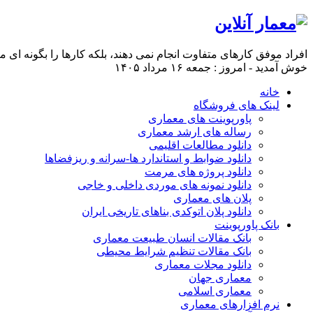
افراد موفق کارهای متفاوت انجام نمی دهند، بلکه کارها را بگونه ای 
خوش آمدید - امروز : جمعه ۱۶ مرداد ۱۴۰۵
خانه
لینک های فروشگاه
پاورپوینت های معماری
رساله های ارشد معماری
دانلود مطالعات اقلیمی
دانلود ضوابط و استاندارد ها-سرانه و ریزفضاها
دانلود پروژه های مرمت
دانلود نمونه های موردی داخلی و خاجی
پلان های معماری
دانلود پلان اتوکدی بناهای تاریخی ایران
بانک پاورپوینت
بانک مقالات انسان طبیعت معماری
بانک مقالات تنظیم شرایط محیطی
دانلود مجلات معماری
معماری جهان
معماری اسلامی
نرم افزارهای معماری