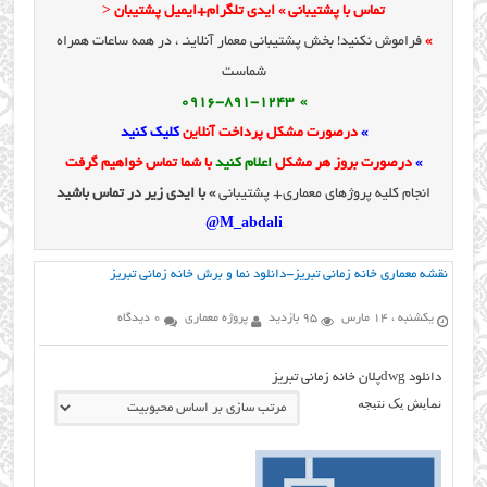
تماس با پشتیبانی » ایدی تلگرام+ایمیل پشتیبان <
»
فراموش نکنید! بخش پشتیبانی معمار آنلاینـ ، در همه ساعات همراه
شماست
» 0916-891-1243
»
درصورت مشکل پرداخت آنلاین
کلیک کنید
»
درصورت بروز هر مشکل
اعلام کنید
با شما تماس خواهیم گرفت
انجام کلیه پروژهای معماری+ پشتیبانی
» با ایدی زیر در تماس باشید
M_abdali@
نقشه معماری خانه زمانی تبریز-دانلود نما و برش خانه زمانی تبریز
یکشنبه ، 14 مارس
95 بازدید
پروژه معماری
0 دیدگاه
دانلود dwgپلان خانه زمانی تبریز
نمایش یک نتیجه