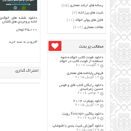
رساله های ارشد معماری
(65)
شیت های پرزانته
(2)
دانلود نقشه های اتوکدی
فایل های پولی اتوکد
(10)
خانه بروجردی های کاشان
مقالات معماری
(212)
35,000
تومان
افزودن به سبد خرید
مطالب پر بحث
دانلود فونت کاتب اتوکد+نحوه
استفاده از فونت کاتب در اتوکد
7 آگوست 2017
اشتراک گذاری
فروش پایانامه های معماری
12 آوریل 2015
دانلود رایگان کتاب طاق و قوس
حسین زمرشیدی
7 نوامبر 2016
دانلود نویفرت ۲۰۱۴
14 آوریل 2015
دانلود پلاگین Enscape رویت
5 فوریه 2016
دانلود آموزش شیت بندی با فتوشاپ
29 ژوئن 2015