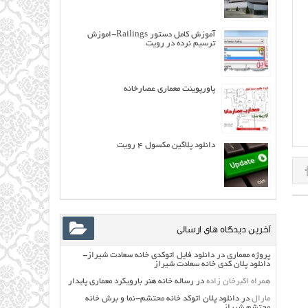
آموزش کامل دستور Railings-اموزش
ترسیم نرده در رویت
پاورپوینت معماری عصارخانه
دانلود پلاگین مکسول ٤ رویت
آخرین دیدگاه های ارسالی
پروژه معماری
در
دانلود فایل اتوکدی خانه سعادت شیراز-
دانلود پلان کدی خانه سعادت شیراز
همراه اکبرخان زاده
در
رساله خانه هنر بارویکرد معماری پایدار
مارال
در
دانلود پلان اتوکد خانه محتشم-نما و برش خانه
محتشم شیراز