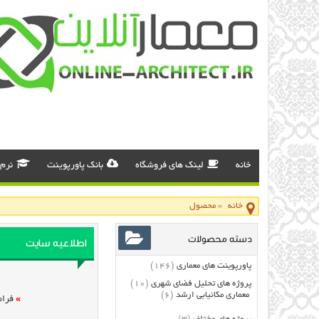
خانه
لینک های فروشگاه
بانک پاورپوینت
نرم 
خانه
»
محصول
دسته محصولات
اطلاعیه سایت
پاورپوینت های معماری
(146)
پروژه های تحلیل فضای شهری
(10)
معماری مکانیابی ارشد
(6)
»
فرام