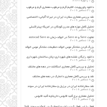
1 ژانویه 2020
دانلود پاورپوینت اقلیم گرم و مرطوب-معماری گرم و مرطوب
31 دسامبر 2019
نقد بررسی معماری سفارت ایران در تیرانا آلبانی-اختصاصی
20 دسامبر 2019
تحلیل کامل موزه های مدرن کودکان در امریکا-پیتراکسلی
19 دسامبر 2019
تفاوت Save و Save as در اتوکد-زمان autocad Save as
14 دسامبر 2019
بزرگ کردن نشانگر موس اتوکد-تنظیمات نشانگر موس اتوکد
13 دسامبر 2019
دانلود رایگان نقشه های شهرداری-پلان ساختمان شهرداری
13 دسامبر 2019
تحلیل و بررسی کامل معماری اسکاتلند-در دهه های مختلف
12 دسامبر 2019
نقد و بررسی کامل معماری دانمارک در دهه های مختلف
9 دسامبر 2019
نقد سفارتخانه ایران در برزیل و سفارتخانه ایران در سوئد
8 دسامبر 2019
تحلیل معماری برج گنبد قابوس-تاریخچه گنبد قابوس
7 دسامبر 2019
فعال یا غیر فعال کردن ذخیره اتوماتیک در اتوکد-پسوند bak