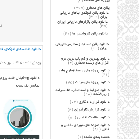
پروژه های مختلف
(3)
پلان های معماری
(365)
دانلود پلان اتوکدی بناهای تاریخی
ایران
(319)
دانلود پلان بازارهای تاریخی ایران
(35)
ان
دانلود پلان کاروانسراها
(20)
دانلود پلان مساجد و مدارس تاریخی
ایران
(30)
دانلود نقشه های اتوکدی خا
دانلود بهترین و کم یاب ترین نرم
افزار های رشته معماری
(4)
پنج‌شنبه ، 5 اکتبر
708 بازدید
دانلود پروژه های روستا+طرح هادی
(22)
دانلود dwgپلان خانه بروجردی های کاشان
دانلود پروژه های مرمت
(45)
نمایش یک نتیجه
دانلود ضوابط و استاندارد ها-سرانه
و ریزفضاها
(98)
دانلود قرار داد کاری
(63)
دانلود گزارش کارآموزی
(4)
دانلود مطالعات اقلیمی
(80)
دانلود نمونه های موردی داخلی و
خاجی
(83)
دسته بندی نشده
(0)