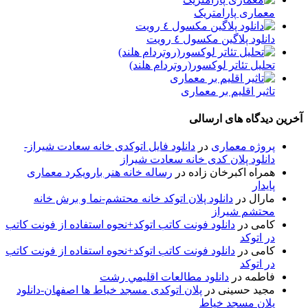
معماری پارامتریک
دانلود پلاگین مکسول ٤ رویت
تحلیل تئاتر لوکسور(روتردام هلند)
تاثیر اقلیم بر معماری
آخرین دیدگاه های ارسالی
پروژه معماری
در
دانلود فایل اتوکدی خانه سعادت شیراز-
دانلود پلان کدی خانه سعادت شیراز
همراه اکبرخان زاده
در
رساله خانه هنر بارویکرد معماری
پایدار
مارال
در
دانلود پلان اتوکد خانه محتشم-نما و برش خانه
محتشم شیراز
کامی
در
دانلود فونت کاتب اتوکد+نحوه استفاده از فونت کاتب
در اتوکد
کامی
در
دانلود فونت کاتب اتوکد+نحوه استفاده از فونت کاتب
در اتوکد
فاطمه
در
دانلود مطالعات اقليمي رشت
مجید حسینی
در
پلان اتوکدی مسجد خیاط ها اصفهان-دانلود
پلان مسجد خیاط