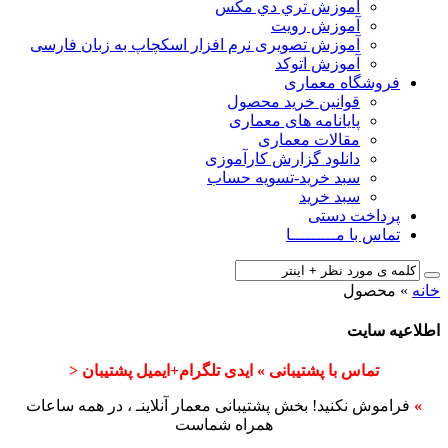
آﻣﻮزش ﺗﺮي دي ﻣﮑﺲ
آموزش رویت
آموزش تصویری نرم افزار اسکچاپ به زبان فارسی
آموزش اتوکد
فروشگاه معماری
قوانین خرید محصول
پایانامه های معماری
مقالات معماری
دانلود گزارش کارآموزی
سبد خرید-تسویه حساب
سبد خرید
پرداخت دستی
تماس با مـــــــــا
خانه
»
محصول
اطلاعیه سایت
تماس با پشتیبانی » ایدی تلگرام+ایمیل پشتیبان <
»
فراموش نکنید! بخش پشتیبانی معمار آنلاینـ ، در همه ساعات
همراه شماست