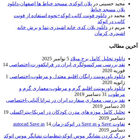
مجید حسینی
در
پلان اتوکدی مسجد خیاط ها اصفهان-دانلود
پلان مسجد خیاط
محمد
در
دانلود فونت کاتب اتوکد+نحوه استفاده از فونت
کاتب در اتوکد
مریم
در
دانلود پلان کدی خانه اشیدری-نما و برش خانه
اشیدری کرمان
آخرین مطالب
دانلود تحلیل کامل برج میلاد
5 نوامبر 2025
نقد بررسی سرکنسولگری ایران در فرانکفورت-اختصاصی
14
فوریه 2020
دانلود پاورپوینت رایگان اقلیم معتدل و مرطوب-اختصاصی
1
ژانویه 2020
دانلود پاورپوینت اقلیم گرم و مرطوب-معماری گرم و
مرطوب
31 دسامبر 2019
نقد بررسی معماری سفارت ایران در تیرانا آلبانی-اختصاصی
20 دسامبر 2019
تحلیل کامل موزه های مدرن کودکان در امریکا-پیتراکسلی
19
دسامبر 2019
تفاوت Save و Save as در اتوکد-زمان autocad Save as
14
دسامبر 2019
بزرگ کردن نشانگر موس اتوکد-تنظیمات نشانگر موس اتوکد