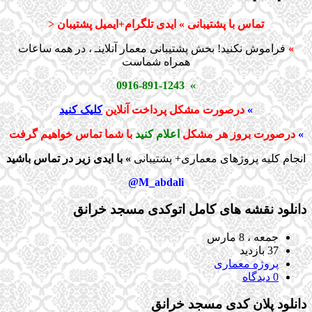
تماس با پشتیبانی » ایدی تلگرام+ایمیل پشتیبان <
»
فراموش نکنید! بخش پشتیبانی معمار آنلاینـ ، در همه ساعات
همراه شماست
» 0916-891-1243
»
درصورت مشکل پرداخت آنلاین
کلیک کنید
»
درصورت بروز هر مشکل
اعلام کنید
با شما تماس خواهیم گرفت
انجام کلیه پروژهای معماری+ پشتیبانی
» با ایدی زیر در تماس باشید
M_abdali@
دانلود نقشه های کامل اتوکدی مسجد خرانق
جمعه ، 8 مارس
37 بازدید
پروژه معماری
0 دیدگاه
دانلود پلان کدی مسجد خرانق