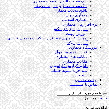
بانک مقالات انسان طبیعت معماری
بانک مقالات تنظیم شرایط محیطی
دانلود مجلات معماری
معماری جهان
معماری اسلامی
نرم افزارهای معماری
آﻣﻮزش ﺗﺮي دي ﻣﮑﺲ
آموزش رویت
آموزش تصویری نرم افزار اسکچاپ به زبان فارسی
آموزش اتوکد
فروشگاه معماری
قوانین خرید محصول
پایانامه های معماری
مقالات معماری
دانلود گزارش کارآموزی
سبد خرید-تسویه حساب
سبد خرید
پرداخت دستی
تماس با مـــــــــا
خانه
»
محصول
اطلاعیه سایت