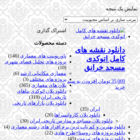
نمایش یک نتیجه
اشتراک گذاری
دسته محصولات
دانلود نقشه های
پاورپوینت های معماری
(146)
کامل اتوکدی
پروژه های تحلیل فضای شهری
مسجد خرانق
(10)
معماری مکانیابی ارشد
(6)
پروژه های مختلف
(3)
35,000
تومان
افزودن به سبد
پلان های معماری
(365)
خرید
دانلود پلان اتوکدی بناهای
تاریخی ایران
(319)
دانلود پلان بازارهای تاریخی
ایران
(35)
دانلود پلان کاروانسراها
(20)
دانلود پلان مساجد و مدارس تاریخی ایران
(30)
دانلود بهترین و کم یاب ترین نرم افزار های رشته معماری
(4)
دانلود پروژه های روستا+طرح هادی
(22)
دانلود پروژه های مرمت
(45)