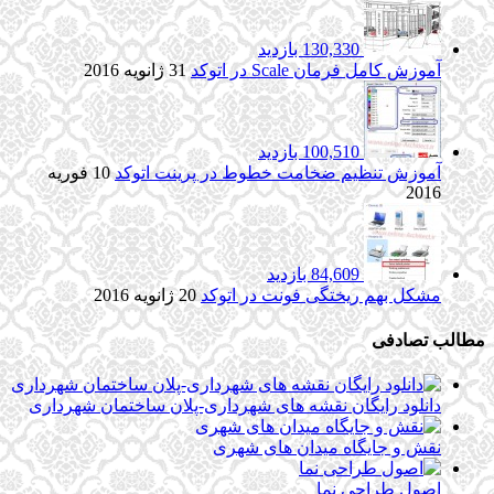
130,330 بازدید
آموزش کامل فرمان Scale در اتوکد
31 ژانویه 2016
100,510 بازدید
آموزش تنظیم ضخامت خطوط در پرینت اتوکد
10 فوریه
2016
84,609 بازدید
مشکل بهم ریختگی فونت در اتوکد
20 ژانویه 2016
مطالب تصادفی
دانلود رایگان نقشه های شهرداری-پلان ساختمان شهرداری
نقش و جایگاه میدان های شهری
اصول طراحی نما