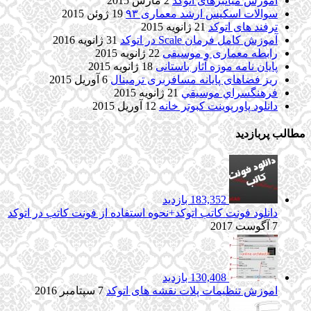
آموزش میانبرهای اتوکد
2 مارس 2015
سوالات اسکیس ارشد معماری ۹۳
19 ژوئن 2015
ترفند های اتوکد
21 ژانویه 2015
آموزش کامل فرمان Scale در اتوکد
31 ژانویه 2016
رابطه معماری و موسیقی
22 ژانویه 2015
پایان نامه موزه آثار باستانی
18 ژانویه 2015
ریز فضاهای پایانه مسافربری ترمینال
6 آوریل 2015
فرهنگسراي موسيقي
21 ژانویه 2015
دانلود پاورپوینت کبوتر خانه
12 آوریل 2015
مطالب پربازدید
183,352 بازدید
دانلود فونت کاتب اتوکد+نحوه استفاده از فونت کاتب در اتوکد
7 آگوست 2017
130,408 بازدید
اموزش تنظیمات پلات نقشه های اتوکد
7 سپتامبر 2016