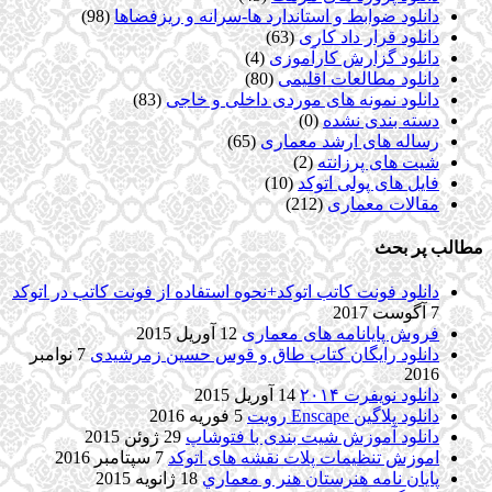
دانلود ضوابط و استاندارد ها-سرانه و ریزفضاها
(98)
دانلود قرار داد کاری
(63)
دانلود گزارش کارآموزی
(4)
دانلود مطالعات اقلیمی
(80)
دانلود نمونه های موردی داخلی و خاجی
(83)
دسته بندی نشده
(0)
رساله های ارشد معماری
(65)
شیت های پرزانته
(2)
فایل های پولی اتوکد
(10)
مقالات معماری
(212)
مطالب پر بحث
دانلود فونت کاتب اتوکد+نحوه استفاده از فونت کاتب در اتوکد
7 آگوست 2017
فروش پایانامه های معماری
12 آوریل 2015
دانلود رایگان کتاب طاق و قوس حسین زمرشیدی
7 نوامبر
2016
دانلود نویفرت ۲۰۱۴
14 آوریل 2015
دانلود پلاگین Enscape رویت
5 فوریه 2016
دانلود آموزش شیت بندی با فتوشاپ
29 ژوئن 2015
اموزش تنظیمات پلات نقشه های اتوکد
7 سپتامبر 2016
پایان نامه هنرستان هنر و معماري
18 ژانویه 2015