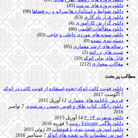
دانلود پروژه های مرمت
(45)
دانلود ضوابط و استاندارد ها-سرانه و ریزفضاها
(98)
دانلود قرار داد کاری
(63)
دانلود گزارش کارآموزی
(4)
دانلود مطالعات اقلیمی
(80)
دانلود نمونه های موردی داخلی و خاجی
(83)
دسته بندی نشده
(0)
رساله های ارشد معماری
(65)
شیت های پرزانته
(2)
فایل های پولی اتوکد
(10)
مقالات معماری
(212)
مطالب پر بحث
دانلود فونت کاتب اتوکد+نحوه استفاده از فونت کاتب در اتوکد
7 آگوست 2017
فروش پایانامه های معماری
12 آوریل 2015
دانلود رایگان کتاب طاق و قوس حسین زمرشیدی
7 نوامبر
2016
دانلود نویفرت ۲۰۱۴
14 آوریل 2015
دانلود پلاگین Enscape رویت
5 فوریه 2016
دانلود آموزش شیت بندی با فتوشاپ
29 ژوئن 2015
اموزش تنظیمات پلات نقشه های اتوکد
7 سپتامبر 2016