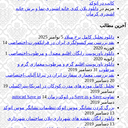
کاتب در اتوکد
مریم
در
دانلود پلان کدی خانه اشیدری-نما و برش خانه
اشیدری کرمان
آخرین مطالب
دانلود تحلیل کامل برج میلاد
5 نوامبر 2025
نقد بررسی سرکنسولگری ایران در فرانکفورت-اختصاصی
14
فوریه 2020
دانلود پاورپوینت رایگان اقلیم معتدل و مرطوب-اختصاصی
1
ژانویه 2020
دانلود پاورپوینت اقلیم گرم و مرطوب-معماری گرم و
مرطوب
31 دسامبر 2019
نقد بررسی معماری سفارت ایران در تیرانا آلبانی-اختصاصی
20 دسامبر 2019
تحلیل کامل موزه های مدرن کودکان در امریکا-پیتراکسلی
19
دسامبر 2019
تفاوت Save و Save as در اتوکد-زمان autocad Save as
14
دسامبر 2019
بزرگ کردن نشانگر موس اتوکد-تنظیمات نشانگر موس اتوکد
13 دسامبر 2019
دانلود رایگان نقشه های شهرداری-پلان ساختمان شهرداری
13 دسامبر 2019