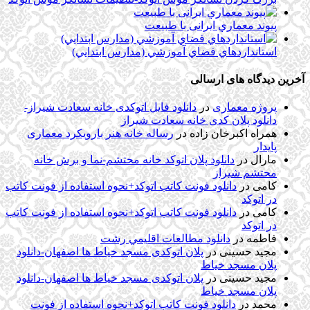
پيوند معماري ایرانی با طبيعت
استانداردهاي فضاي آموزشي (مدارس ابتدايي)
آخرین دیدگاه های ارسالی
پروژه معماری
در
دانلود فایل اتوکدی خانه سعادت شیراز-
دانلود پلان کدی خانه سعادت شیراز
همراه اکبرخان زاده
در
رساله خانه هنر بارویکرد معماری
پایدار
مارال
در
دانلود پلان اتوکد خانه محتشم-نما و برش خانه
محتشم شیراز
کامی
در
دانلود فونت کاتب اتوکد+نحوه استفاده از فونت کاتب
در اتوکد
کامی
در
دانلود فونت کاتب اتوکد+نحوه استفاده از فونت کاتب
در اتوکد
فاطمه
در
دانلود مطالعات اقليمي رشت
مجید حسینی
در
پلان اتوکدی مسجد خیاط ها اصفهان-دانلود
پلان مسجد خیاط
مجید حسینی
در
پلان اتوکدی مسجد خیاط ها اصفهان-دانلود
پلان مسجد خیاط
محمد
در
دانلود فونت کاتب اتوکد+نحوه استفاده از فونت