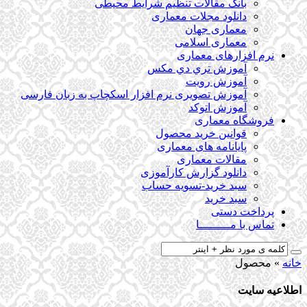
بانک مقالات تنظیم شرایط محیطی
دانلود مجلات معماری
معماری جهان
معماری اسلامی
نرم افزارهای معماری
آﻣﻮزش ﺗﺮي دي ﻣﮑﺲ
آموزش رویت
آموزش تصویری نرم افزار اسکچاپ به زبان فارسی
آموزش اتوکد
فروشگاه معماری
قوانین خرید محصول
پایانامه های معماری
مقالات معماری
دانلود گزارش کارآموزی
سبد خرید-تسویه حساب
سبد خرید
پرداخت دستی
تماس با مـــــــــا
خانه
»
محصول
اطلاعیه سایت