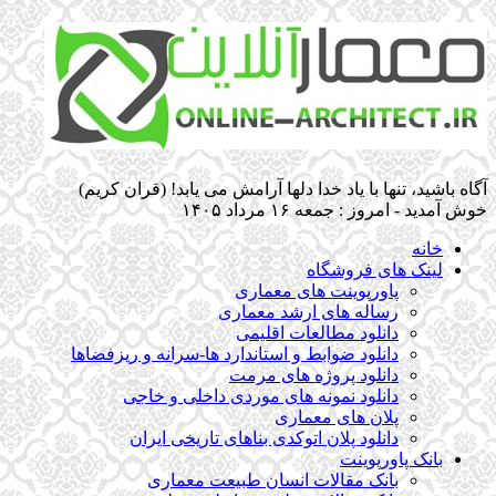
آگاه باشيد، تنها با ياد خدا دلها آرامش می ‏يابد! (قران کریم)
خوش آمدید - امروز : جمعه ۱۶ مرداد ۱۴۰۵
خانه
لینک های فروشگاه
پاورپوینت های معماری
رساله های ارشد معماری
دانلود مطالعات اقلیمی
دانلود ضوابط و استاندارد ها-سرانه و ریزفضاها
دانلود پروژه های مرمت
دانلود نمونه های موردی داخلی و خاجی
پلان های معماری
دانلود پلان اتوکدی بناهای تاریخی ایران
بانک پاورپوینت
بانک مقالات انسان طبیعت معماری