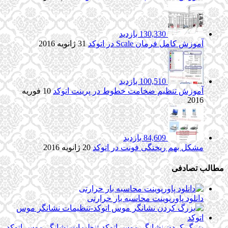
130,330 بازدید
آموزش کامل فرمان Scale در اتوکد
31 ژانویه 2016
100,510 بازدید
آموزش تنظیم ضخامت خطوط در پرینت اتوکد
10 فوریه
2016
84,609 بازدید
مشکل بهم ریختگی فونت در اتوکد
20 ژانویه 2016
مطالب تصادفی
دانلود پاورپوینت محاسبه بار حرارتی
بزرگ کردن نشانگر موس اتوکد-تنظیمات نشانگر موس اتوکد