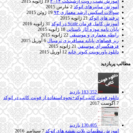
آموزش نصب رویت آرشیتکت ۲۰۱۴
19 ژانویه 2015
آموزش میانبرهای اتوکد
2 مارس 2015
سوالات اسکیس ارشد معماری ۹۳
19 ژوئن 2015
ترفند های اتوکد
21 ژانویه 2015
آموزش کامل فرمان Scale در اتوکد
31 ژانویه 2016
پایان نامه موزه آثار باستانی
18 ژانویه 2015
رابطه معماری و موسیقی
22 ژانویه 2015
ریز فضاهای پایانه مسافربری ترمینال
6 آوریل 2015
فرهنگسراي موسيقي
21 ژانویه 2015
دانلود پاورپوینت کبوتر خانه
12 آوریل 2015
مطالب پربازدید
183,352 بازدید
دانلود فونت کاتب اتوکد+نحوه استفاده از فونت کاتب در اتوکد
7 آگوست 2017
130,405 بازدید
اموزش تنظیمات پلات نقشه های اتوکد
7 سپتامبر 2016