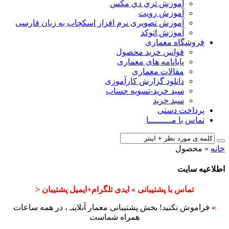
آﻣﻮزش ﺗﺮي دي ﻣﮑﺲ
آموزش رویت
آموزش تصویری نرم افزار اسکچاپ به زبان فارسی
آموزش اتوکد
فروشگاه معماری
قوانین خرید محصول
پایانامه های معماری
مقالات معماری
دانلود گزارش کارآموزی
سبد خرید-تسویه حساب
سبد خرید
پرداخت دستی
تماس با مـــــــــا
خانه
»
محصول
اطلاعیه سایت
تماس با پشتیبانی » ایدی تلگرام+ایمیل پشتیبان <
»
فراموش نکنید! بخش پشتیبانی معمار آنلاینـ ، در همه ساعات
همراه شماست