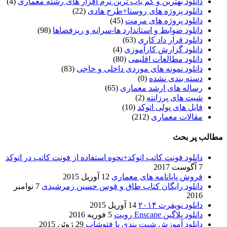
دانلود بهترین و کم یاب ترین نرم افزار های رشته معماری
(4)
دانلود پروژه های روستا+طرح هادی
(22)
دانلود پروژه های مرمت
(45)
دانلود ضوابط و استاندارد ها-سرانه و ریزفضاها
(98)
دانلود قرار داد کاری
(63)
دانلود گزارش کارآموزی
(4)
دانلود مطالعات اقلیمی
(80)
دانلود نمونه های موردی داخلی و خاجی
(83)
دسته بندی نشده
(0)
رساله های ارشد معماری
(65)
شیت های پرزانته
(2)
فایل های پولی اتوکد
(10)
مقالات معماری
(212)
مطالب پر بحث
دانلود فونت کاتب اتوکد+نحوه استفاده از فونت کاتب در اتوکد
7 آگوست 2017
فروش پایانامه های معماری
12 آوریل 2015
دانلود رایگان کتاب طاق و قوس حسین زمرشیدی
7 نوامبر
2016
دانلود نویفرت ۲۰۱۴
14 آوریل 2015
دانلود پلاگین Enscape رویت
5 فوریه 2016
دانلود آموزش شیت بندی با فتوشاپ
29 ژوئن 2015