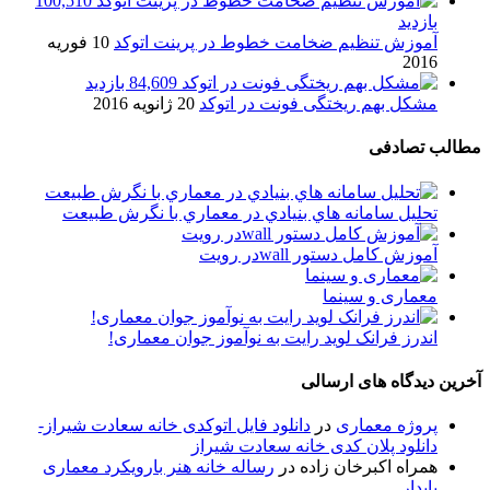
100,510
بازدید
آموزش تنظیم ضخامت خطوط در پرینت اتوکد
10 فوریه
2016
84,609 بازدید
مشکل بهم ریختگی فونت در اتوکد
20 ژانویه 2016
مطالب تصادفی
تحلیل سامانه هاي بنيادي در معماري با نگرش طبيعت
آموزش کامل دستور wallدر رویت
معماری و سینما
اندرز فرانک لوید رایت به نوآموز جوان معماری!
آخرین دیدگاه های ارسالی
پروژه معماری
در
دانلود فایل اتوکدی خانه سعادت شیراز-
دانلود پلان کدی خانه سعادت شیراز
همراه اکبرخان زاده
در
رساله خانه هنر بارویکرد معماری
پایدار