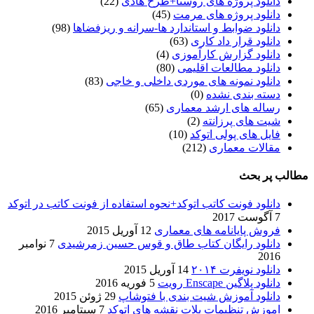
دانلود پروژه های روستا+طرح هادی
(22)
دانلود پروژه های مرمت
(45)
دانلود ضوابط و استاندارد ها-سرانه و ریزفضاها
(98)
دانلود قرار داد کاری
(63)
دانلود گزارش کارآموزی
(4)
دانلود مطالعات اقلیمی
(80)
دانلود نمونه های موردی داخلی و خاجی
(83)
دسته بندی نشده
(0)
رساله های ارشد معماری
(65)
شیت های پرزانته
(2)
فایل های پولی اتوکد
(10)
مقالات معماری
(212)
مطالب پر بحث
دانلود فونت کاتب اتوکد+نحوه استفاده از فونت کاتب در اتوکد
7 آگوست 2017
فروش پایانامه های معماری
12 آوریل 2015
دانلود رایگان کتاب طاق و قوس حسین زمرشیدی
7 نوامبر
2016
دانلود نویفرت ۲۰۱۴
14 آوریل 2015
دانلود پلاگین Enscape رویت
5 فوریه 2016
دانلود آموزش شیت بندی با فتوشاپ
29 ژوئن 2015
اموزش تنظیمات پلات نقشه های اتوکد
7 سپتامبر 2016