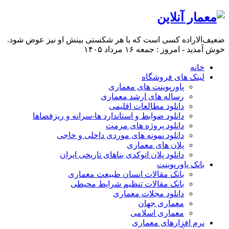
ضعیف‌الاراده کسی است که با هر شکستی بینش او نیز عوض شود.
خوش آمدید - امروز : جمعه ۱۶ مرداد ۱۴۰۵
خانه
لینک های فروشگاه
پاورپوینت های معماری
رساله های ارشد معماری
دانلود مطالعات اقلیمی
دانلود ضوابط و استاندارد ها-سرانه و ریزفضاها
دانلود پروژه های مرمت
دانلود نمونه های موردی داخلی و خاجی
پلان های معماری
دانلود پلان اتوکدی بناهای تاریخی ایران
بانک پاورپوینت
بانک مقالات انسان طبیعت معماری
بانک مقالات تنظیم شرایط محیطی
دانلود مجلات معماری
معماری جهان
معماری اسلامی
نرم افزارهای معماری