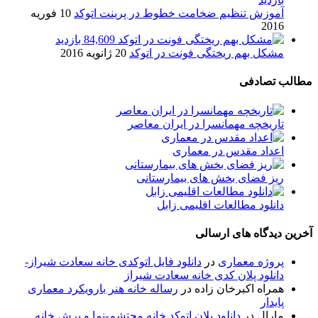
آموزش تنظیم ضخامت خطوط در پرینت اتوکد
10 فوریه
2016
84,609 بازدید
مشکل بهم ریختگی فونت در اتوکد
20 ژانویه 2016
مطالب تصادفی
تاریخچه مهمانسرا در ایران معاصر
اعداد مقدس در معماری
ریز فضای بخش های بیمارستانی
دانلود مطالعات اقلیمی زابل
آخرین دیدگاه های ارسالی
پروژه معماری
در
دانلود فایل اتوکدی خانه سعادت شیراز-
دانلود پلان کدی خانه سعادت شیراز
همراه اکبرخان زاده
در
رساله خانه هنر بارویکرد معماری
پایدار
مارال
در
دانلود پلان اتوکد خانه محتشم-نما و برش خانه