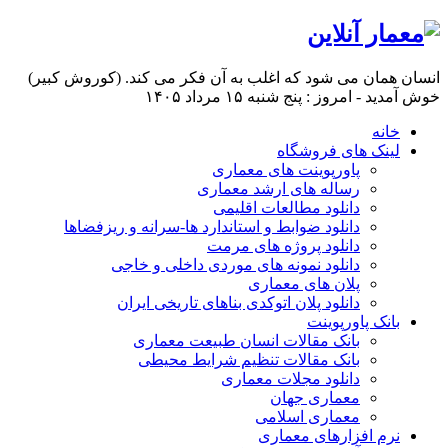
انسان همان می شود که اغلب به آن فکر می کند. (کوروش کبیر)
خوش آمدید - امروز : پنج شنبه ۱۵ مرداد ۱۴۰۵
خانه
لینک های فروشگاه
پاورپوینت های معماری
رساله های ارشد معماری
دانلود مطالعات اقلیمی
دانلود ضوابط و استاندارد ها-سرانه و ریزفضاها
دانلود پروژه های مرمت
دانلود نمونه های موردی داخلی و خاجی
پلان های معماری
دانلود پلان اتوکدی بناهای تاریخی ایران
بانک پاورپوینت
بانک مقالات انسان طبیعت معماری
بانک مقالات تنظیم شرایط محیطی
دانلود مجلات معماری
معماری جهان
معماری اسلامی
نرم افزارهای معماری