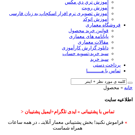
آﻣﻮزش ﺗﺮي دي ﻣﮑﺲ
آموزش رویت
آموزش تصویری نرم افزار اسکچاپ به زبان فارسی
آموزش اتوکد
فروشگاه معماری
قوانین خرید محصول
پایانامه های معماری
مقالات معماری
دانلود گزارش کارآموزی
سبد خرید-تسویه حساب
سبد خرید
پرداخت دستی
تماس با مـــــــــا
خانه
»
محصول
اطلاعیه سایت
تماس با پشتیبانی » ایدی تلگرام+ایمیل پشتیبان <
»
فراموش نکنید! بخش پشتیبانی معمار آنلاینـ ، در همه ساعات
همراه شماست