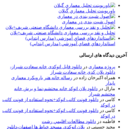
پاورپوینت تحلیل معماري گيلان
اصول شیت بندی در معماری
تحلیل و نقد بررسی معماری دانشگاه صنعتی شریف+پلان
استانداردهاي فضاي آموزشي (مدارس ابتدايي)
آخرین دیدگاه های ارسالی
پروژه معماری
در
دانلود فایل اتوکدی خانه سعادت شیراز-
دانلود پلان کدی خانه سعادت شیراز
همراه اکبرخان زاده
در
رساله خانه هنر بارویکرد معماری
پایدار
مارال
در
دانلود پلان اتوکد خانه محتشم-نما و برش خانه
محتشم شیراز
کامی
در
دانلود فونت کاتب اتوکد+نحوه استفاده از فونت کاتب
در اتوکد
کامی
در
دانلود فونت کاتب اتوکد+نحوه استفاده از فونت کاتب
در اتوکد
فاطمه
در
دانلود مطالعات اقليمي رشت
مجید حسینی
در
پلان اتوکدی مسجد خیاط ها اصفهان-دانلود