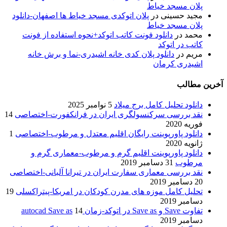
پلان مسجد خیاط
مجید حسینی
در
پلان اتوکدی مسجد خیاط ها اصفهان-دانلود
پلان مسجد خیاط
محمد
در
دانلود فونت کاتب اتوکد+نحوه استفاده از فونت
کاتب در اتوکد
مریم
در
دانلود پلان کدی خانه اشیدری-نما و برش خانه
اشیدری کرمان
آخرین مطالب
دانلود تحلیل کامل برج میلاد
5 نوامبر 2025
نقد بررسی سرکنسولگری ایران در فرانکفورت-اختصاصی
14
فوریه 2020
دانلود پاورپوینت رایگان اقلیم معتدل و مرطوب-اختصاصی
1
ژانویه 2020
دانلود پاورپوینت اقلیم گرم و مرطوب-معماری گرم و
مرطوب
31 دسامبر 2019
نقد بررسی معماری سفارت ایران در تیرانا آلبانی-اختصاصی
20 دسامبر 2019
تحلیل کامل موزه های مدرن کودکان در امریکا-پیتراکسلی
19
دسامبر 2019
تفاوت Save و Save as در اتوکد-زمان autocad Save as
14
دسامبر 2019