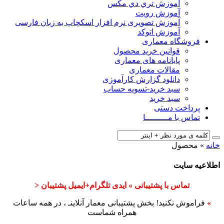
آﻣﻮزش ﺗﺮي دي ﻣﮑﺲ
آموزش رویت
آموزش تصویری نرم افزار اسکچاپ به زبان فارسی
آموزش اتوکد
فروشگاه معماری
قوانین خرید محصول
پایانامه های معماری
مقالات معماری
دانلود گزارش کارآموزی
سبد خرید-تسویه حساب
سبد خرید
پرداخت دستی
تماس با مـــــــــا
خانه
»
محصول
اطلاعیه سایت
تماس با پشتیبانی » ایدی تلگرام+ایمیل پشتیبان <
»
فراموش نکنید! بخش پشتیبانی معمار آنلاینـ ، در همه ساعات
همراه شماست