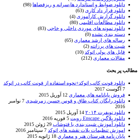
دانلود ضوابط و استاندارد ها-سرانه و ریزفضاها
(98)
دانلود قرار داد کاری
(63)
دانلود گزارش کارآموزی
(4)
دانلود مطالعات اقلیمی
(80)
دانلود نمونه های موردی داخلی و خاجی
(83)
دسته بندی نشده
(0)
رساله های ارشد معماری
(65)
شیت های پرزانته
(2)
فایل های پولی اتوکد
(10)
مقالات معماری
(212)
مطالب پر بحث
دانلود فونت کاتب اتوکد+نحوه استفاده از فونت کاتب در اتوکد
7 آگوست 2017
فروش پایانامه های معماری
12 آوریل 2015
دانلود رایگان کتاب طاق و قوس حسین زمرشیدی
7 نوامبر
2016
دانلود نویفرت ۲۰۱۴
14 آوریل 2015
دانلود پلاگین Enscape رویت
5 فوریه 2016
دانلود آموزش شیت بندی با فتوشاپ
29 ژوئن 2015
اموزش تنظیمات پلات نقشه های اتوکد
7 سپتامبر 2016
پایان نامه هنرستان هنر و معماري
18 ژانویه 2015