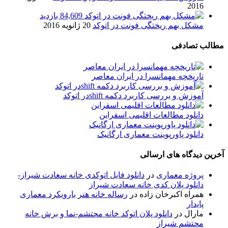
2016
84,609 بازدید
مشکل بهم ریختگی فونت در اتوکد
20 ژانویه 2016
مطالب تصادفی
تاریخچه مهمانسرا در ایران معاصر
آموزش و بررسی كاربرد دكمه shiftدر اتوكد
دانلود مطالعات اقلیمی اسفراين
دانلود پاورپوینت معماری ارگانیک
آخرین دیدگاه های ارسالی
پروژه معماری
در
دانلود فایل اتوکدی خانه سعادت شیراز-
دانلود پلان کدی خانه سعادت شیراز
همراه اکبرخان زاده
در
رساله خانه هنر بارویکرد معماری
پایدار
مارال
در
دانلود پلان اتوکد خانه محتشم-نما و برش خانه
محتشم شیراز