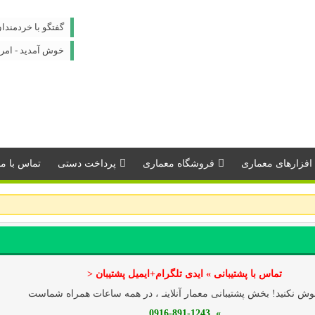
گفتگو با خردمندا
خوش آمدید - امروز : جمعه
افزارهای معماری
فروشگاه معماری
پرداخت دستی
تماس با مـــ
تماس با پشتیبانی » ایدی تلگرام+ایمیل پشتیبان <
ش نکنید! بخش پشتیبانی معمار آنلاینـ ، در همه ساعات همراه شماست
» 0916-891-1243