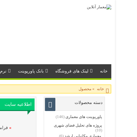
خانه
لینک های فروشگاه
بانک پاورپوینت
نرم 
خانه
»
محصول
دسته محصولات
اطلاعیه سایت
پاورپوینت های معماری
(146)
پروژه های تحلیل فضای شهری
»
فرامو
(10)
معماری مکانیابی ارشد
(6)