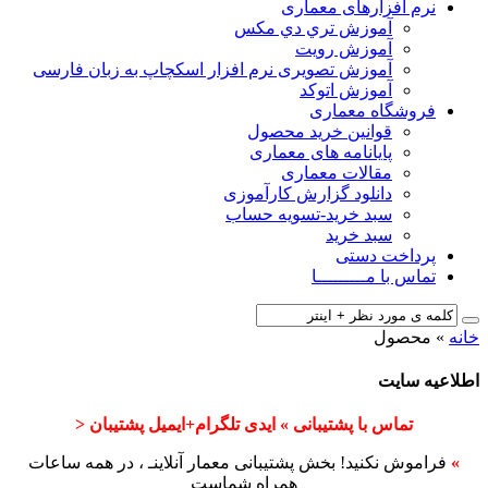
نرم افزارهای معماری
آﻣﻮزش ﺗﺮي دي ﻣﮑﺲ
آموزش رویت
آموزش تصویری نرم افزار اسکچاپ به زبان فارسی
آموزش اتوکد
فروشگاه معماری
قوانین خرید محصول
پایانامه های معماری
مقالات معماری
دانلود گزارش کارآموزی
سبد خرید-تسویه حساب
سبد خرید
پرداخت دستی
تماس با مـــــــــا
خانه
»
محصول
اطلاعیه سایت
تماس با پشتیبانی » ایدی تلگرام+ایمیل پشتیبان <
»
فراموش نکنید! بخش پشتیبانی معمار آنلاینـ ، در همه ساعات
همراه شماست