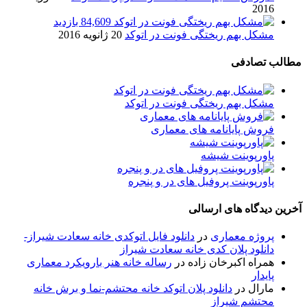
2016
84,609 بازدید
مشکل بهم ریختگی فونت در اتوکد
20 ژانویه 2016
مطالب تصادفی
مشکل بهم ریختگی فونت در اتوکد
فروش پایانامه های معماری
پاورپوینت شیشه
پاورپوینت پروفیل های در و پنجره
آخرین دیدگاه های ارسالی
پروژه معماری
در
دانلود فایل اتوکدی خانه سعادت شیراز-
دانلود پلان کدی خانه سعادت شیراز
همراه اکبرخان زاده
در
رساله خانه هنر بارویکرد معماری
پایدار
مارال
در
دانلود پلان اتوکد خانه محتشم-نما و برش خانه
محتشم شیراز