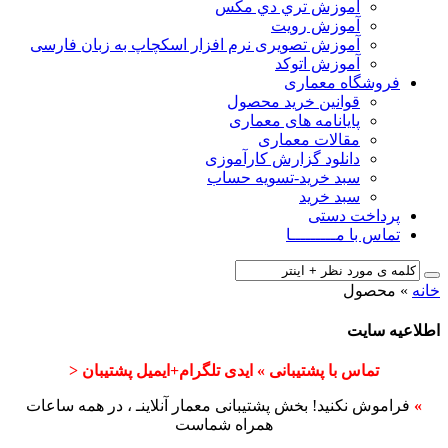
آﻣﻮزش ﺗﺮي دي ﻣﮑﺲ
آموزش رویت
آموزش تصویری نرم افزار اسکچاپ به زبان فارسی
آموزش اتوکد
فروشگاه معماری
قوانین خرید محصول
پایانامه های معماری
مقالات معماری
دانلود گزارش کارآموزی
سبد خرید-تسویه حساب
سبد خرید
پرداخت دستی
تماس با مـــــــــا
خانه
»
محصول
اطلاعیه سایت
تماس با پشتیبانی » ایدی تلگرام+ایمیل پشتیبان <
»
فراموش نکنید! بخش پشتیبانی معمار آنلاینـ ، در همه ساعات
همراه شماست