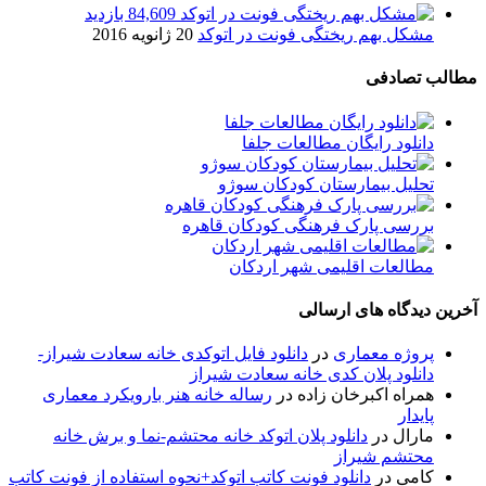
84,609 بازدید
مشکل بهم ریختگی فونت در اتوکد
20 ژانویه 2016
مطالب تصادفی
دانلود رایگان مطالعات جلفا
تحلیل بیمارستان کودکان سوژو
بررسی پارک فرهنگی کودکان قاهره
مطالعات اقلیمی شهر اردکان
آخرین دیدگاه های ارسالی
پروژه معماری
در
دانلود فایل اتوکدی خانه سعادت شیراز-
دانلود پلان کدی خانه سعادت شیراز
همراه اکبرخان زاده
در
رساله خانه هنر بارویکرد معماری
پایدار
مارال
در
دانلود پلان اتوکد خانه محتشم-نما و برش خانه
محتشم شیراز
کامی
در
دانلود فونت کاتب اتوکد+نحوه استفاده از فونت کاتب