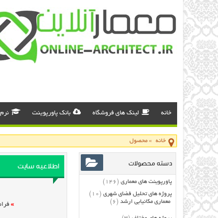
خانه
لینک های فروشگاه
بانک پاورپوینت
نرم 
خانه
»
محصول
دسته محصولات
اطلاعیه سایت
پاورپوینت های معماری
(146)
پروژه های تحلیل فضای شهری
(10)
معماری مکانیابی ارشد
(6)
»
فرام