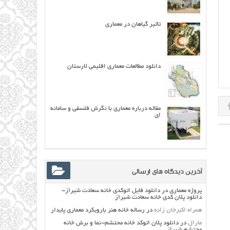
تاثیر گیاهان در معماری
دانلود مطالعات معماری اقلیمی لارستان
مقاله درباره معماري با نگرش فلسفي و سامانه
اي
آخرین دیدگاه های ارسالی
پروژه معماری
در
دانلود فایل اتوکدی خانه سعادت شیراز-
دانلود پلان کدی خانه سعادت شیراز
همراه اکبرخان زاده
در
رساله خانه هنر بارویکرد معماری پایدار
مارال
در
دانلود پلان اتوکد خانه محتشم-نما و برش خانه
محتشم شیراز