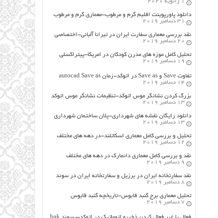
1 ژانویه 2020
دانلود پاورپوینت اقلیم گرم و مرطوب-معماری گرم و مرطوب
31 دسامبر 2019
نقد بررسی معماری سفارت ایران در تیرانا آلبانی-اختصاصی
20 دسامبر 2019
تحلیل کامل موزه های مدرن کودکان در امریکا-پیتراکسلی
19 دسامبر 2019
تفاوت Save و Save as در اتوکد-زمان autocad Save as
14 دسامبر 2019
بزرگ کردن نشانگر موس اتوکد-تنظیمات نشانگر موس اتوکد
13 دسامبر 2019
دانلود رایگان نقشه های شهرداری-پلان ساختمان شهرداری
13 دسامبر 2019
تحلیل و بررسی کامل معماری اسکاتلند-در دهه های مختلف
12 دسامبر 2019
نقد و بررسی کامل معماری دانمارک در دهه های مختلف
9 دسامبر 2019
نقد سفارتخانه ایران در برزیل و سفارتخانه ایران در سوئد
8 دسامبر 2019
تحلیل معماری برج گنبد قابوس-تاریخچه گنبد قابوس
7 دسامبر 2019
فعال یا غیر فعال کردن ذخیره اتوماتیک در اتوکد-پسوند bak