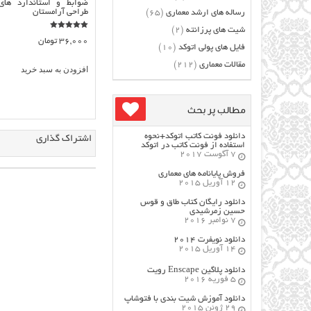
ضوابط و استاندارد های
طراحی آرامستان
رساله های ارشد معماری
(65)
شیت های پرزانته
(2)
نمره
36,000
تومان
5.00
فایل های پولی اتوکد
(10)
از 5
مقالات معماری
(212)
افزودن به سبد خرید
مطالب پر بحث
دانلود فونت کاتب اتوکد+نحوه
اشتراک گذاری
استفاده از فونت کاتب در اتوکد
7 آگوست 2017
فروش پایانامه های معماری
12 آوریل 2015
دانلود رایگان کتاب طاق و قوس
حسین زمرشیدی
7 نوامبر 2016
دانلود نویفرت ۲۰۱۴
14 آوریل 2015
دانلود پلاگین Enscape رویت
5 فوریه 2016
دانلود آموزش شیت بندی با فتوشاپ
29 ژوئن 2015