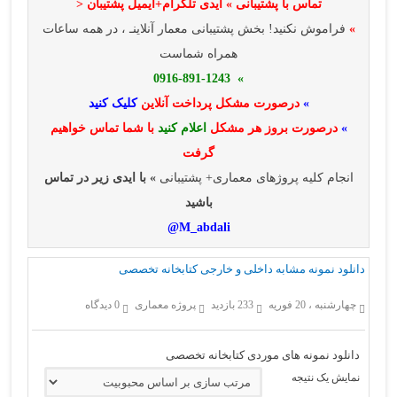
تماس با پشتیبانی » ایدی تلگرام+ایمیل پشتیبان <
»
فراموش نکنید! بخش پشتیبانی معمار آنلاینـ ، در همه ساعات
همراه شماست
» 0916-891-1243
»
درصورت مشکل پرداخت آنلاین
کلیک کنید
»
درصورت بروز هر مشکل
اعلام کنید
با شما تماس خواهیم
گرفت
انجام کلیه پروژهای معماری+ پشتیبانی
» با ایدی زیر در تماس
باشید
M_abdali@
دانلود نمونه مشابه داخلی و خارجی کتابخانه تخصصی
چهارشنبه ، 20 فوریه
233 بازدید
پروژه معماری
0 دیدگاه
دانلود نمونه های موردی کتابخانه تخصصی
نمایش یک نتیجه