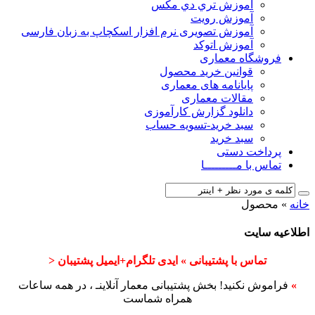
آﻣﻮزش ﺗﺮي دي ﻣﮑﺲ
آموزش رویت
آموزش تصویری نرم افزار اسکچاپ به زبان فارسی
آموزش اتوکد
فروشگاه معماری
قوانین خرید محصول
پایانامه های معماری
مقالات معماری
دانلود گزارش کارآموزی
سبد خرید-تسویه حساب
سبد خرید
پرداخت دستی
تماس با مـــــــــا
خانه
»
محصول
اطلاعیه سایت
تماس با پشتیبانی » ایدی تلگرام+ایمیل پشتیبان <
»
فراموش نکنید! بخش پشتیبانی معمار آنلاینـ ، در همه ساعات
همراه شماست