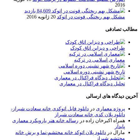
2016
84,609 بازدید
مشکل بهم ریختگی فونت در اتوکد
20 ژانویه 2016
مطالب تصادفی
طراحی و دیزاین اتاق کودک
معماری اسلامی در ترکیه
تاریخ شهر نشینی دوره اسلامی
تحلیل دیدگاه فراكتال در معماری
آخرین دیدگاه های ارسالی
پروژه معماری
در
دانلود فایل اتوکدی خانه سعادت شیراز-
دانلود پلان کدی خانه سعادت شیراز
همراه اکبرخان زاده
در
رساله خانه هنر بارویکرد معماری
پایدار
مارال
در
دانلود پلان اتوکد خانه محتشم-نما و برش خانه
محتشم شیراز