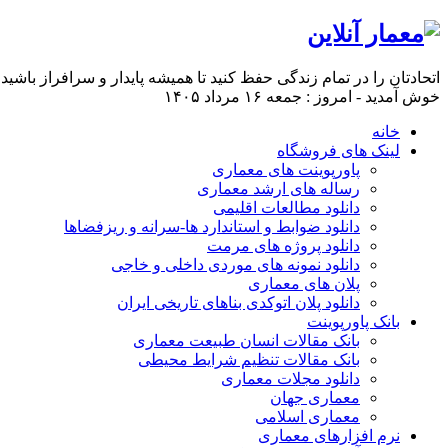
اتحادتان را در تمام زندگی حفظ کنید تا همیشه پایدار و سرافراز باشی
خوش آمدید - امروز : جمعه ۱۶ مرداد ۱۴۰۵
خانه
لینک های فروشگاه
پاورپوینت های معماری
رساله های ارشد معماری
دانلود مطالعات اقلیمی
دانلود ضوابط و استاندارد ها-سرانه و ریزفضاها
دانلود پروژه های مرمت
دانلود نمونه های موردی داخلی و خاجی
پلان های معماری
دانلود پلان اتوکدی بناهای تاریخی ایران
بانک پاورپوینت
بانک مقالات انسان طبیعت معماری
بانک مقالات تنظیم شرایط محیطی
دانلود مجلات معماری
معماری جهان
معماری اسلامی
نرم افزارهای معماری