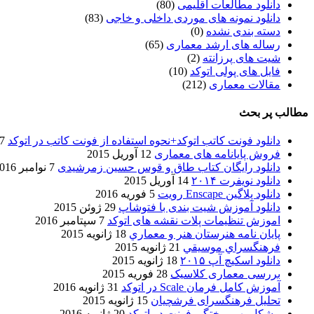
دانلود مطالعات اقلیمی
(80)
دانلود نمونه های موردی داخلی و خاجی
(83)
دسته بندی نشده
(0)
رساله های ارشد معماری
(65)
شیت های پرزانته
(2)
فایل های پولی اتوکد
(10)
مقالات معماری
(212)
مطالب پر بحث
دانلود فونت کاتب اتوکد+نحوه استفاده از فونت کاتب در اتوکد
7 آگوست 017
فروش پایانامه های معماری
12 آوریل 2015
دانلود رایگان کتاب طاق و قوس حسین زمرشیدی
7 نوامبر 2016
دانلود نویفرت ۲۰۱۴
14 آوریل 2015
دانلود پلاگین Enscape رویت
5 فوریه 2016
دانلود آموزش شیت بندی با فتوشاپ
29 ژوئن 2015
اموزش تنظیمات پلات نقشه های اتوکد
7 سپتامبر 2016
پایان نامه هنرستان هنر و معماري
18 ژانویه 2015
فرهنگسراي موسيقي
21 ژانویه 2015
دانلود اسکیچ آپ ۲۰۱۵
18 ژانویه 2015
بررسی معماری کلاسیک
28 فوریه 2015
آموزش کامل فرمان Scale در اتوکد
31 ژانویه 2016
تحلیل فرهنگسرای فرشچیان
15 ژانویه 2015
مشکل بهم ریختگی فونت در اتوکد
20 ژانویه 2016