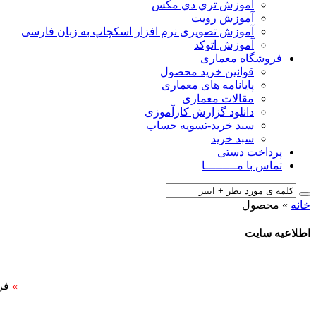
آﻣﻮزش ﺗﺮي دي ﻣﮑﺲ
آموزش رویت
آموزش تصویری نرم افزار اسکچاپ به زبان فارسی
آموزش اتوکد
فروشگاه معماری
قوانین خرید محصول
پایانامه های معماری
مقالات معماری
دانلود گزارش کارآموزی
سبد خرید-تسویه حساب
سبد خرید
پرداخت دستی
تماس با مـــــــــا
خانه
»
محصول
اطلاعیه سایت
»
فر