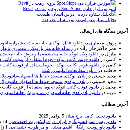
آموزش قرار دادن Spot Slope بروی رمپ در Revit
تحلیل ستاره دریایی درس انسان طبیعت
آخرین دیدگاه های ارسالی
پروژه معماری
در
دانلود فایل اتوکدی خانه سعادت شیراز-دانلو
همراه اکبرخان زاده
در
رساله خانه هنر بارویکرد معماری پایدار
مارال
در
دانلود پلان اتوکد خانه محتشم-نما و برش خانه محتشم
کامی
در
دانلود فونت کاتب اتوکد+نحوه استفاده از فونت کاتب در
کامی
در
دانلود فونت کاتب اتوکد+نحوه استفاده از فونت کاتب در
فاطمه
در
دانلود مطالعات اقليمي رشت
مجید حسینی
در
پلان اتوکدی مسجد خیاط ها اصفهان-دانلود پل
مجید حسینی
در
پلان اتوکدی مسجد خیاط ها اصفهان-دانلود پل
محمد
در
دانلود فونت کاتب اتوکد+نحوه استفاده از فونت کاتب د
مریم
در
دانلود پلان کدی خانه اشیدری-نما و برش خانه اشیدری
آخرین مطالب
دانلود تحلیل کامل برج میلاد
5 نوامبر 2025
نقد بررسی سرکنسولگری ایران در فرانکفورت-اختصاصی
14 فوریه 2020
دانلود پاورپوینت رایگان اقلیم معتدل و مرطوب-اختصاصی
1 ژانویه 2020