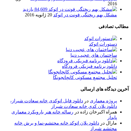
2016
84,609 بازدید
مشکل بهم ریختگی فونت در اتوکد
20 ژانویه 2016
مطالب تصادفی
دستورات اتوکد
ساختمان های عجیب دنیا
دانلود برنامه فیزیکی فرودگاه
تحلیل مجتمع مسکونی کانچانجونگا
آخرین دیدگاه های ارسالی
پروژه معماری
در
دانلود فایل اتوکدی خانه سعادت شیراز-
دانلود پلان کدی خانه سعادت شیراز
همراه اکبرخان زاده
در
رساله خانه هنر بارویکرد معماری
پایدار
مارال
در
دانلود پلان اتوکد خانه محتشم-نما و برش خانه
محتشم شیراز