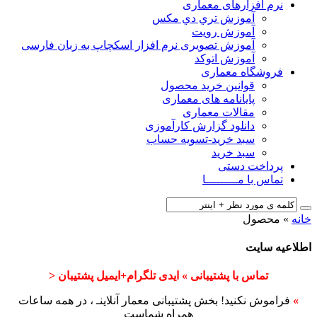
نرم افزارهای معماری
آﻣﻮزش ﺗﺮي دي ﻣﮑﺲ
آموزش رویت
آموزش تصویری نرم افزار اسکچاپ به زبان فارسی
آموزش اتوکد
فروشگاه معماری
قوانین خرید محصول
پایانامه های معماری
مقالات معماری
دانلود گزارش کارآموزی
سبد خرید-تسویه حساب
سبد خرید
پرداخت دستی
تماس با مـــــــــا
خانه
»
محصول
اطلاعیه سایت
تماس با پشتیبانی » ایدی تلگرام+ایمیل پشتیبان <
»
فراموش نکنید! بخش پشتیبانی معمار آنلاینـ ، در همه ساعات
همراه شماست