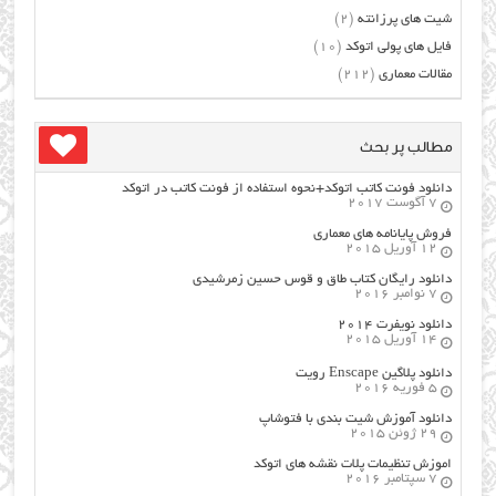
شیت های پرزانته
(2)
فایل های پولی اتوکد
(10)
مقالات معماری
(212)
مطالب پر بحث
دانلود فونت کاتب اتوکد+نحوه استفاده از فونت کاتب در اتوکد
7 آگوست 2017
فروش پایانامه های معماری
12 آوریل 2015
دانلود رایگان کتاب طاق و قوس حسین زمرشیدی
7 نوامبر 2016
دانلود نویفرت ۲۰۱۴
14 آوریل 2015
دانلود پلاگین Enscape رویت
5 فوریه 2016
دانلود آموزش شیت بندی با فتوشاپ
29 ژوئن 2015
اموزش تنظیمات پلات نقشه های اتوکد
7 سپتامبر 2016