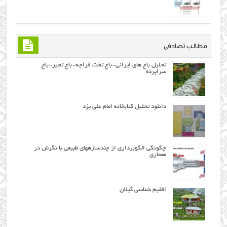
مطالب تصادفی
تحلیل باغ های ایرانی-باغ تخت قراچه-باغ تجیر-باغ
سراپرده
دانلود تحلیل کتابخانه امام علی یزد
چگونگی الگوبردارى از چندسازههاى طبيعى با نگرش در
معماری
اقلیم شناسی گیلان