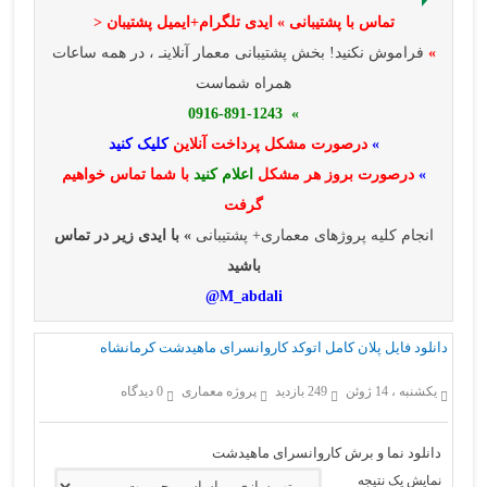
تماس با پشتیبانی » ایدی تلگرام+ایمیل پشتیبان <
»
فراموش نکنید! بخش پشتیبانی معمار آنلاینـ ، در همه ساعات
همراه شماست
» 0916-891-1243
»
درصورت مشکل پرداخت آنلاین
کلیک کنید
»
درصورت بروز هر مشکل
اعلام کنید
با شما تماس خواهیم
گرفت
انجام کلیه پروژهای معماری+ پشتیبانی
» با ایدی زیر در تماس
باشید
M_abdali@
دانلود فایل پلان کامل اتوکد کاروانسرای ماهیدشت کرمانشاه
یکشنبه ، 14 ژوئن
249 بازدید
پروژه معماری
0 دیدگاه
دانلود نما و برش کاروانسرای ماهیدشت
نمایش یک نتیجه