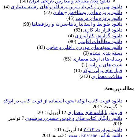
دانلود پلان مساجد و مدارس تاریخی ایران
(30)
دانلود بهترین و کم یاب ترین نرم افزار های رشته معماری
(4)
دانلود پروژه های روستا+طرح هادی
(22)
دانلود پروژه های مرمت
(45)
دانلود ضوابط و استاندارد ها-سرانه و ریزفضاها
(98)
دانلود قرار داد کاری
(63)
دانلود گزارش کارآموزی
(4)
دانلود مطالعات اقلیمی
(80)
دانلود نمونه های موردی داخلی و خاجی
(83)
دسته بندی نشده
(0)
رساله های ارشد معماری
(65)
شیت های پرزانته
(2)
فایل های پولی اتوکد
(10)
مقالات معماری
(212)
مطالب پر بحث
دانلود فونت کاتب اتوکد+نحوه استفاده از فونت کاتب در اتوکد
7 آگوست 2017
فروش پایانامه های معماری
12 آوریل 2015
دانلود رایگان کتاب طاق و قوس حسین زمرشیدی
7 نوامبر
2016
دانلود نویفرت ۲۰۱۴
14 آوریل 2015
دانلود پلاگین Enscape رویت
5 فوریه 2016