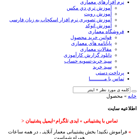
نرم افزارهای معماری
آﻣﻮزش ﺗﺮي دي ﻣﮑﺲ
آموزش رویت
آموزش تصویری نرم افزار اسکچاپ به زبان فارسی
آموزش اتوکد
فروشگاه معماری
قوانین خرید محصول
پایانامه های معماری
مقالات معماری
دانلود گزارش کارآموزی
سبد خرید-تسویه حساب
سبد خرید
پرداخت دستی
تماس با مـــــــــا
خانه
»
محصول
اطلاعیه سایت
تماس با پشتیبانی » ایدی تلگرام+ایمیل پشتیبان <
»
فراموش نکنید! بخش پشتیبانی معمار آنلاینـ ، در همه ساعات
همراه شماست