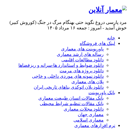
مرد پارسی دروغ نگوید حتی بهنگام مرگ در جنگ (کوروش کبیر)
خوش آمدید - امروز : جمعه ۱۶ مرداد ۱۴۰۵
خانه
لینک های فروشگاه
پاورپوینت های معماری
رساله های ارشد معماری
دانلود مطالعات اقلیمی
دانلود ضوابط و استاندارد ها-سرانه و ریزفضاها
دانلود پروژه های مرمت
دانلود نمونه های موردی داخلی و خاجی
پلان های معماری
دانلود پلان اتوکدی بناهای تاریخی ایران
بانک پاورپوینت
بانک مقالات انسان طبیعت معماری
بانک مقالات تنظیم شرایط محیطی
دانلود مجلات معماری
معماری جهان
معماری اسلامی
نرم افزارهای معماری