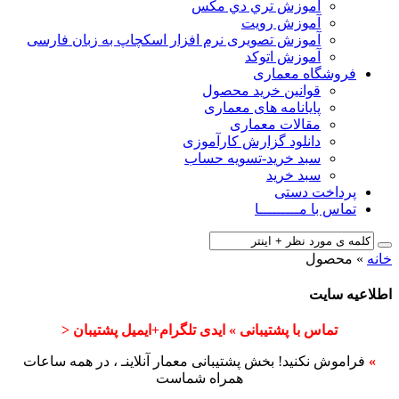
آﻣﻮزش ﺗﺮي دي ﻣﮑﺲ
آموزش رویت
آموزش تصویری نرم افزار اسکچاپ به زبان فارسی
آموزش اتوکد
فروشگاه معماری
قوانین خرید محصول
پایانامه های معماری
مقالات معماری
دانلود گزارش کارآموزی
سبد خرید-تسویه حساب
سبد خرید
پرداخت دستی
تماس با مـــــــــا
خانه
»
محصول
اطلاعیه سایت
تماس با پشتیبانی » ایدی تلگرام+ایمیل پشتیبان <
»
فراموش نکنید! بخش پشتیبانی معمار آنلاینـ ، در همه ساعات
همراه شماست