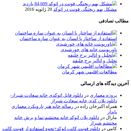
84,609 بازدید
مشکل بهم ریختگی فونت در اتوکد
20 ژانویه 2016
مطالب تصادفی
استفاده از ساختار پا انسان به عنوان سازه ساختمان
پاورپوینت خانه های خورشیدی
تحلیل و انالیز برج خلیفه
مطالعات اقليمي شهر کرمان
آخرین دیدگاه های ارسالی
پروژه معماری
در
دانلود فایل اتوکدی خانه سعادت شیراز-
دانلود پلان کدی خانه سعادت شیراز
همراه اکبرخان زاده
در
رساله خانه هنر بارویکرد معماری
پایدار
مارال
در
دانلود پلان اتوکد خانه محتشم-نما و برش خانه
محتشم شیراز
کامی
در
دانلود فونت کاتب اتوکد+نحوه استفاده از فونت کاتب