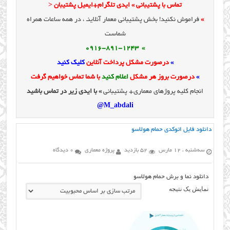
تماس با پشتیبانی » ایدی تلگرام+ایمیل پشتیبان <
»
فراموش نکنید! بخش پشتیبانی معمار آنلاینـ ، در همه ساعات همراه
شماست
» 0916-891-1243
»
درصورت مشکل پرداخت آنلاین
کلیک کنید
»
درصورت بروز هر مشکل
اعلام کنید
با شما تماس خواهیم گرفت
انجام کلیه پروژهای معماری+ پشتیبانی
» با ایدی زیر در تماس باشید
M_abdali@
دانلود فایل اتوکدی حمام هولاسو
سه‌شنبه ، 12 مارس
52 بازدید
پروژه معماری
0 دیدگاه
دانلود نما و برش حمام هولاسو
نمایش یک نتیجه