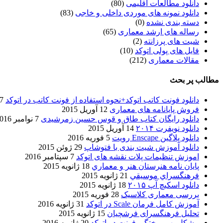
دانلود مطالعات اقلیمی
(80)
دانلود نمونه های موردی داخلی و خاجی
(83)
دسته بندی نشده
(0)
رساله های ارشد معماری
(65)
شیت های پرزانته
(2)
فایل های پولی اتوکد
(10)
مقالات معماری
(212)
مطالب پر بحث
دانلود فونت کاتب اتوکد+نحوه استفاده از فونت کاتب در اتوکد
7 آگوست 017
فروش پایانامه های معماری
12 آوریل 2015
دانلود رایگان کتاب طاق و قوس حسین زمرشیدی
7 نوامبر 2016
دانلود نویفرت ۲۰۱۴
14 آوریل 2015
دانلود پلاگین Enscape رویت
5 فوریه 2016
دانلود آموزش شیت بندی با فتوشاپ
29 ژوئن 2015
اموزش تنظیمات پلات نقشه های اتوکد
7 سپتامبر 2016
پایان نامه هنرستان هنر و معماري
18 ژانویه 2015
فرهنگسراي موسيقي
21 ژانویه 2015
دانلود اسکیچ آپ ۲۰۱۵
18 ژانویه 2015
بررسی معماری کلاسیک
28 فوریه 2015
آموزش کامل فرمان Scale در اتوکد
31 ژانویه 2016
تحلیل فرهنگسرای فرشچیان
15 ژانویه 2015
مشکل بهم ریختگی فونت در اتوکد
20 ژانویه 2016