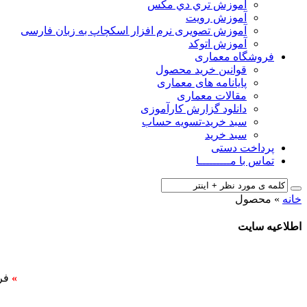
آﻣﻮزش ﺗﺮي دي ﻣﮑﺲ
آموزش رویت
آموزش تصویری نرم افزار اسکچاپ به زبان فارسی
آموزش اتوکد
فروشگاه معماری
قوانین خرید محصول
پایانامه های معماری
مقالات معماری
دانلود گزارش کارآموزی
سبد خرید-تسویه حساب
سبد خرید
پرداخت دستی
تماس با مـــــــــا
خانه
»
محصول
اطلاعیه سایت
»
فر