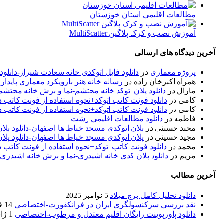
مطالعات اقلیمی استان خوزستان
آموزش نصب و کرک پلاگین MultiScatter
آخرین دیدگاه های ارسالی
پروژه معماری
در
دانلود فایل اتوکدی خانه سعادت شیراز-دانلو
همراه اکبرخان زاده
در
رساله خانه هنر بارویکرد معماری پایدار
مارال
در
دانلود پلان اتوکد خانه محتشم-نما و برش خانه محتشم
کامی
در
دانلود فونت کاتب اتوکد+نحوه استفاده از فونت کاتب در
کامی
در
دانلود فونت کاتب اتوکد+نحوه استفاده از فونت کاتب در
فاطمه
در
دانلود مطالعات اقليمي رشت
مجید حسینی
در
پلان اتوکدی مسجد خیاط ها اصفهان-دانلود پل
مجید حسینی
در
پلان اتوکدی مسجد خیاط ها اصفهان-دانلود پل
محمد
در
دانلود فونت کاتب اتوکد+نحوه استفاده از فونت کاتب د
مریم
در
دانلود پلان کدی خانه اشیدری-نما و برش خانه اشیدری
آخرین مطالب
دانلود تحلیل کامل برج میلاد
5 نوامبر 2025
نقد بررسی سرکنسولگری ایران در فرانکفورت-اختصاصی
14 فوریه 2020
دانلود پاورپوینت رایگان اقلیم معتدل و مرطوب-اختصاصی
1 ژانویه 2020