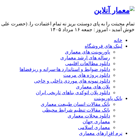
تمام محبتت را به پای دوستت بریز نه تمام اعتمادت را. (حضرت علی ع
خوش آمدید - امروز : جمعه ۱۶ مرداد ۱۴۰۵
خانه
لینک های فروشگاه
پاورپوینت های معماری
رساله های ارشد معماری
دانلود مطالعات اقلیمی
دانلود ضوابط و استاندارد ها-سرانه و ریزفضاها
دانلود پروژه های مرمت
دانلود نمونه های موردی داخلی و خاجی
پلان های معماری
دانلود پلان اتوکدی بناهای تاریخی ایران
بانک پاورپوینت
بانک مقالات انسان طبیعت معماری
بانک مقالات تنظیم شرایط محیطی
دانلود مجلات معماری
معماری جهان
معماری اسلامی
نرم افزارهای معماری