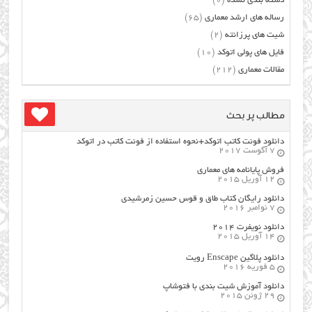
دسته بندی نشده
(0)
رساله های ارشد معماری
(65)
شیت های پرزانته
(2)
فایل های پولی اتوکد
(10)
مقالات معماری
(212)
مطالب پر بحث
دانلود فونت کاتب اتوکد+نحوه استفاده از فونت کاتب در اتوکد
7 آگوست 2017
فروش پایانامه های معماری
12 آوریل 2015
دانلود رایگان کتاب طاق و قوس حسین زمرشیدی
7 نوامبر 2016
دانلود نویفرت ۲۰۱۴
14 آوریل 2015
دانلود پلاگین Enscape رویت
5 فوریه 2016
دانلود آموزش شیت بندی با فتوشاپ
29 ژوئن 2015