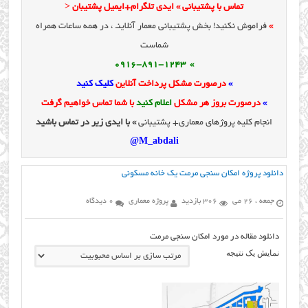
تماس با پشتیبانی » ایدی تلگرام+ایمیل پشتیبان <
»
فراموش نکنید! بخش پشتیبانی معمار آنلاینـ ، در همه ساعات همراه
شماست
» 0916-891-1243
»
درصورت مشکل پرداخت آنلاین
کلیک کنید
»
درصورت بروز هر مشکل
اعلام کنید
با شما تماس خواهیم گرفت
انجام کلیه پروژهای معماری+ پشتیبانی
» با ایدی زیر در تماس باشید
M_abdali@
دانلود پروژه امکان سنجی مرمت یک خانه مسکونی
جمعه ، 26 می
306 بازدید
پروژه معماری
0 دیدگاه
دانلود مقاله در مورد امکان سنجی مرمت
نمایش یک نتیجه