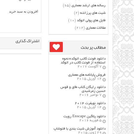
رساله های ارشد معماری
(65)
افزودن به سبد خرید
شیت های پرزانته
(2)
فایل های پولی اتوکد
(10)
مقالات معماری
(212)
اشتراک گذاری
مطالب پر بحث
دانلود فونت کاتب اتوکد+نحوه
استفاده از فونت کاتب در اتوکد
7 آگوست 2017
فروش پایانامه های معماری
12 آوریل 2015
دانلود رایگان کتاب طاق و قوس
حسین زمرشیدی
7 نوامبر 2016
دانلود نویفرت ۲۰۱۴
14 آوریل 2015
دانلود پلاگین Enscape رویت
5 فوریه 2016
دانلود آموزش شیت بندی با فتوشاپ
29 ژوئن 2015