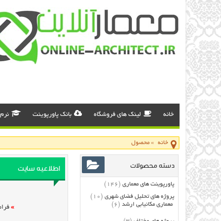
خانه
لینک های فروشگاه
بانک پاورپوینت
نرم 
خانه
»
محصول
دسته محصولات
اطلاعیه سایت
پاورپوینت های معماری
(146)
پروژه های تحلیل فضای شهری
(10)
معماری مکانیابی ارشد
(6)
»
فرام