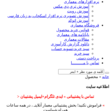
نرم افزارهای معماری
آﻣﻮزش ﺗﺮي دي ﻣﮑﺲ
آموزش رویت
آموزش تصویری نرم افزار اسکچاپ به زبان فارسی
آموزش اتوکد
فروشگاه معماری
قوانین خرید محصول
پایانامه های معماری
مقالات معماری
دانلود گزارش کارآموزی
سبد خرید-تسویه حساب
سبد خرید
پرداخت دستی
تماس با مـــــــــا
خانه
»
محصول
اطلاعیه سایت
تماس با پشتیبانی » ایدی تلگرام+ایمیل پشتیبان <
»
فراموش نکنید! بخش پشتیبانی معمار آنلاینـ ، در همه ساعات
همراه شماست