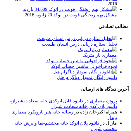
2016
84,609 بازدید
مشکل بهم ریختگی فونت در اتوکد
20 ژانویه 2016
مطالب تصادفی
تحلیل ستاره دریایی درس انسان طبیعت
معماری پارامتریک
نحوه فراخوانی ماشین حساب اتوکد
دانلود رایگان نمودار دیاگرام هتل
آخرین دیدگاه های ارسالی
پروژه معماری
در
دانلود فایل اتوکدی خانه سعادت شیراز-
دانلود پلان کدی خانه سعادت شیراز
همراه اکبرخان زاده
در
رساله خانه هنر بارویکرد معماری
پایدار
مارال
در
دانلود پلان اتوکد خانه محتشم-نما و برش خانه
محتشم شیراز