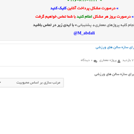
» 0916-891-1243
»
درصورت مشکل پرداخت آنلاین
کلیک کنید
»
درصورت بروز هر مشکل
اعلام کنید
با شما تماس خواهیم گرفت
جام کلیه پروژهای معماری+ پشتیبانی
» با ایدی زیر در تماس باشید
M_abdali@
راي سازه سالن هاي ورزشي
ازدید
پروژه معماری
0 دیدگاه
براي سازه سالن هاي ورزشي