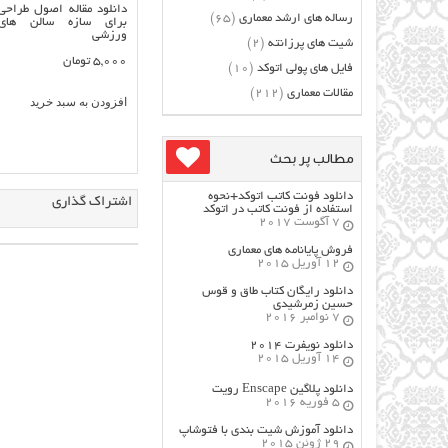
دانلود مقاله اصول طراحی
رساله های ارشد معماری
(65)
براي سازه سالن هاي
ورزشي
شیت های پرزانته
(2)
5,000
تومان
فایل های پولی اتوکد
(10)
مقالات معماری
(212)
افزودن به سبد خرید
مطالب پر بحث
دانلود فونت کاتب اتوکد+نحوه
اشتراک گذاری
استفاده از فونت کاتب در اتوکد
7 آگوست 2017
فروش پایانامه های معماری
12 آوریل 2015
دانلود رایگان کتاب طاق و قوس
حسین زمرشیدی
7 نوامبر 2016
دانلود نویفرت ۲۰۱۴
14 آوریل 2015
دانلود پلاگین Enscape رویت
5 فوریه 2016
دانلود آموزش شیت بندی با فتوشاپ
29 ژوئن 2015