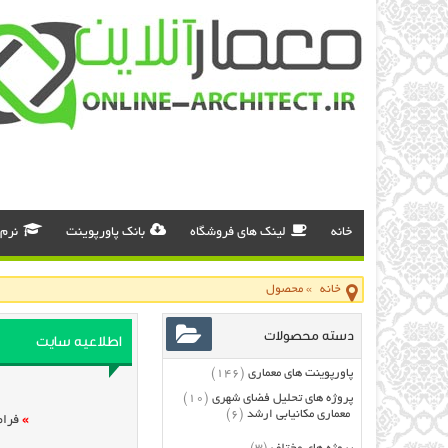
خانه
لینک های فروشگاه
بانک پاورپوینت
نرم 
خانه
»
محصول
دسته محصولات
اطلاعیه سایت
پاورپوینت های معماری
(146)
پروژه های تحلیل فضای شهری
(10)
معماری مکانیابی ارشد
(6)
»
فرام