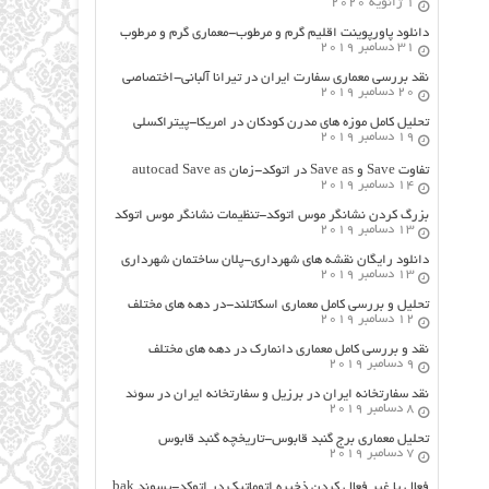
1 ژانویه 2020
دانلود پاورپوینت اقلیم گرم و مرطوب-معماری گرم و مرطوب
31 دسامبر 2019
نقد بررسی معماری سفارت ایران در تیرانا آلبانی-اختصاصی
20 دسامبر 2019
تحلیل کامل موزه های مدرن کودکان در امریکا-پیتراکسلی
19 دسامبر 2019
تفاوت Save و Save as در اتوکد-زمان autocad Save as
14 دسامبر 2019
بزرگ کردن نشانگر موس اتوکد-تنظیمات نشانگر موس اتوکد
13 دسامبر 2019
دانلود رایگان نقشه های شهرداری-پلان ساختمان شهرداری
13 دسامبر 2019
تحلیل و بررسی کامل معماری اسکاتلند-در دهه های مختلف
12 دسامبر 2019
نقد و بررسی کامل معماری دانمارک در دهه های مختلف
9 دسامبر 2019
نقد سفارتخانه ایران در برزیل و سفارتخانه ایران در سوئد
8 دسامبر 2019
تحلیل معماری برج گنبد قابوس-تاریخچه گنبد قابوس
7 دسامبر 2019
فعال یا غیر فعال کردن ذخیره اتوماتیک در اتوکد-پسوند bak