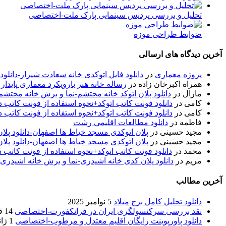
تحلیل و بررسی پردیس سینمایی پارک ملت-اختصاصی
ضوابط طراحی موزه
آخرین دیدگاه های ارسالی
پروژه معماری
در
دانلود فایل اتوکدی خانه سعادت شیراز-دانلو
همراه اکبرخان زاده
در
رساله خانه هنر بارویکرد معماری پایدار
مارال
در
دانلود پلان اتوکد خانه محتشم-نما و برش خانه محتشم
کامی
در
دانلود فونت کاتب اتوکد+نحوه استفاده از فونت کاتب در
کامی
در
دانلود فونت کاتب اتوکد+نحوه استفاده از فونت کاتب در
فاطمه
در
دانلود مطالعات اقليمي رشت
مجید حسینی
در
پلان اتوکدی مسجد خیاط ها اصفهان-دانلود پل
مجید حسینی
در
پلان اتوکدی مسجد خیاط ها اصفهان-دانلود پل
محمد
در
دانلود فونت کاتب اتوکد+نحوه استفاده از فونت کاتب د
مریم
در
دانلود پلان کدی خانه اشیدری-نما و برش خانه اشیدری
آخرین مطالب
دانلود تحلیل کامل برج میلاد
5 نوامبر 2025
نقد بررسی سرکنسولگری ایران در فرانکفورت-اختصاصی
14 فوریه 2020
دانلود پاورپوینت رایگان اقلیم معتدل و مرطوب-اختصاصی
1 ژانویه 2020