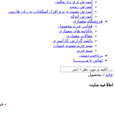
آﻣﻮزش ﺗﺮي دي ﻣﮑﺲ
آموزش رویت
آموزش تصویری نرم افزار اسکچاپ به زبان فارسی
آموزش اتوکد
فروشگاه معماری
قوانین خرید محصول
پایانامه های معماری
مقالات معماری
دانلود گزارش کارآموزی
سبد خرید-تسویه حساب
سبد خرید
پرداخت دستی
تماس با مـــــــــا
خانه
»
محصول
اطلاعیه سایت
»
فر