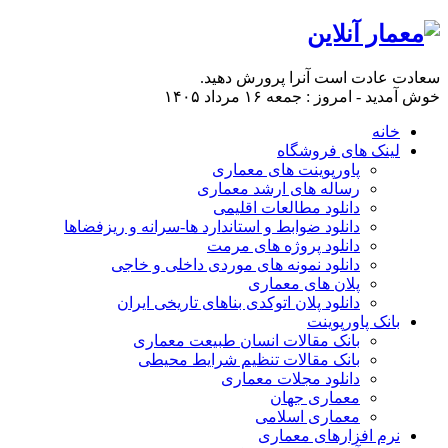
سعادت عادت است آنرا پرورش دهید.
خوش آمدید - امروز : جمعه ۱۶ مرداد ۱۴۰۵
خانه
لینک های فروشگاه
پاورپوینت های معماری
رساله های ارشد معماری
دانلود مطالعات اقلیمی
دانلود ضوابط و استاندارد ها-سرانه و ریزفضاها
دانلود پروژه های مرمت
دانلود نمونه های موردی داخلی و خاجی
پلان های معماری
دانلود پلان اتوکدی بناهای تاریخی ایران
بانک پاورپوینت
بانک مقالات انسان طبیعت معماری
بانک مقالات تنظیم شرایط محیطی
دانلود مجلات معماری
معماری جهان
معماری اسلامی
نرم افزارهای معماری