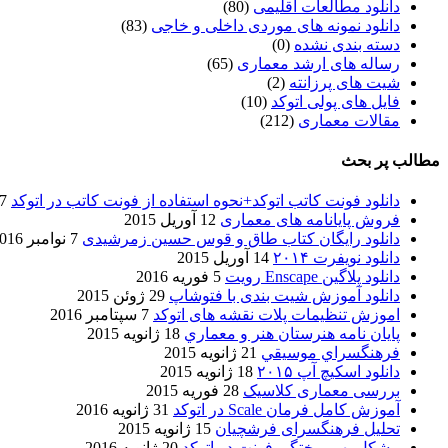
دانلود مطالعات اقلیمی
(80)
دانلود نمونه های موردی داخلی و خاجی
(83)
دسته بندی نشده
(0)
رساله های ارشد معماری
(65)
شیت های پرزانته
(2)
فایل های پولی اتوکد
(10)
مقالات معماری
(212)
مطالب پر بحث
دانلود فونت کاتب اتوکد+نحوه استفاده از فونت کاتب در اتوکد
7 آگوست 017
فروش پایانامه های معماری
12 آوریل 2015
دانلود رایگان کتاب طاق و قوس حسین زمرشیدی
7 نوامبر 2016
دانلود نویفرت ۲۰۱۴
14 آوریل 2015
دانلود پلاگین Enscape رویت
5 فوریه 2016
دانلود آموزش شیت بندی با فتوشاپ
29 ژوئن 2015
اموزش تنظیمات پلات نقشه های اتوکد
7 سپتامبر 2016
پایان نامه هنرستان هنر و معماري
18 ژانویه 2015
فرهنگسراي موسيقي
21 ژانویه 2015
دانلود اسکیچ آپ ۲۰۱۵
18 ژانویه 2015
بررسی معماری کلاسیک
28 فوریه 2015
آموزش کامل فرمان Scale در اتوکد
31 ژانویه 2016
تحلیل فرهنگسرای فرشچیان
15 ژانویه 2015
مشکل بهم ریختگی فونت در اتوکد
20 ژانویه 2016