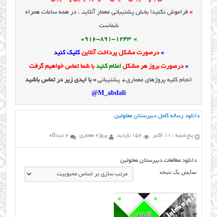
»
فراموش نکنید! بخش پشتیبانی معمار آنلاینـ ، در همه ساعات همراه
شماست
» 0916-891-1243
»
درصورت مشکل پرداخت آنلاین
کلیک کنید
»
درصورت بروز هر مشکل
اعلام کنید
با شما تماس خواهیم گرفت
انجام کلیه پروژهای معماری+ پشتیبانی
» با ایدی زیر در تماس باشید
M_abdali@
دانلود رساله کامل دبیرستان معلولین
پنج‌شنبه ، 11 اکتبر
156 بازدید
پروژه معماری
2 دیدگاه
دانلود مطالعات دبیرستان معلولین
نمایش یک نتیجه