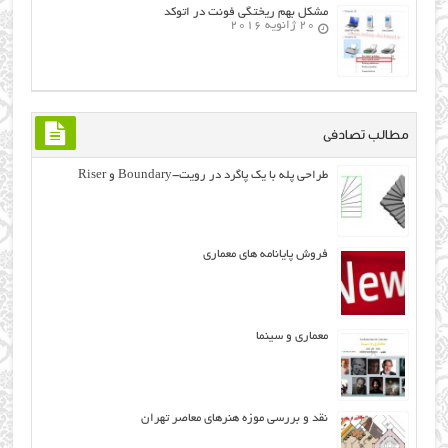
مشکل بهم ریختگی فونت در اتوکد
20 ژانویه 2016
مطالب تصادفی
طراحی ﭘﻠﻪ ﺑﺎ ﻳﻚ ﭘﺎﮔﺮﺩ در رویت-Boundary ﻭ Riser
فروش پایانامه های معماری
معماری و سینما
نقد و بررسی موزه هنرهای معاصر تهران