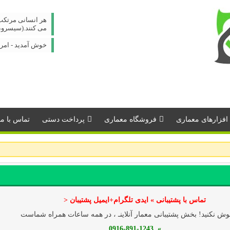
هر انسانی مرتکب 
می کنند.(سیسرون
خوش آمدید - امروز : جمعه
افزارهای معماری
فروشگاه معماری
پرداخت دستی
تماس با مـــ
تماس با پشتیبانی » ایدی تلگرام+ایمیل پشتیبان <
ش نکنید! بخش پشتیبانی معمار آنلاینـ ، در همه ساعات همراه شماست
» 0916-891-1243