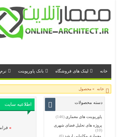
خانه
لینک های فروشگاه
بانک پاورپوینت
نرم 
خانه
»
محصول
دسته محصولات
اطلاعیه سایت
پاورپوینت های معماری
(146)
پروژه های تحلیل فضای شهری
»
فرامو
(10)
معماری مکانیابی ارشد
(6)