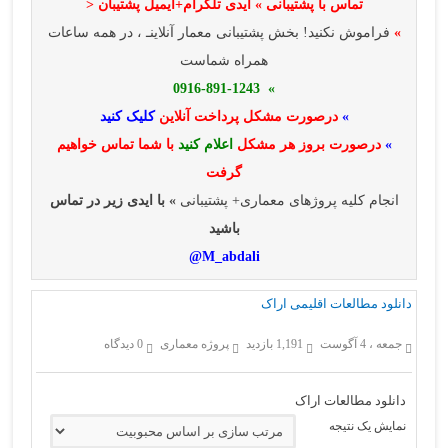
تماس با پشتیبانی » ایدی تلگرام+ایمیل پشتیبان <
»
فراموش نکنید! بخش پشتیبانی معمار آنلاینـ ، در همه ساعات
همراه شماست
» 0916-891-1243
»
درصورت مشکل پرداخت آنلاین
کلیک کنید
»
درصورت بروز هر مشکل
اعلام کنید
با شما تماس خواهیم
گرفت
انجام کلیه پروژهای معماری+ پشتیبانی
» با ایدی زیر در تماس
باشید
M_abdali@
دانلود مطالعات اقلیمی اراک
جمعه ، 4 آگوست
1,191 بازدید
پروژه معماری
0 دیدگاه
دانلود مطالعات اراک
نمایش یک نتیجه