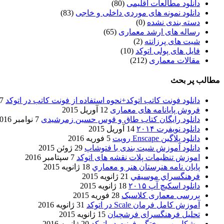
دانلود مطالعات اقلیمی
(80)
دانلود نمونه های موردی داخلی و خاجی
(83)
دسته بندی نشده
(0)
رساله های ارشد معماری
(65)
شیت های پرزانته
(2)
فایل های پولی اتوکد
(10)
مقالات معماری
(212)
مطالب پر بحث
دانلود فونت کاتب اتوکد+نحوه استفاده از فونت کاتب در اتوکد
7 آگوست 017
فروش پایانامه های معماری
12 آوریل 2015
دانلود رایگان کتاب طاق و قوس حسین زمرشیدی
7 نوامبر 2016
دانلود نویفرت ۲۰۱۴
14 آوریل 2015
دانلود پلاگین Enscape رویت
5 فوریه 2016
دانلود آموزش شیت بندی با فتوشاپ
29 ژوئن 2015
اموزش تنظیمات پلات نقشه های اتوکد
7 سپتامبر 2016
پایان نامه هنرستان هنر و معماري
18 ژانویه 2015
فرهنگسراي موسيقي
21 ژانویه 2015
دانلود اسکیچ آپ ۲۰۱۵
18 ژانویه 2015
بررسی معماری کلاسیک
28 فوریه 2015
آموزش کامل فرمان Scale در اتوکد
31 ژانویه 2016
تحلیل فرهنگسرای فرشچیان
15 ژانویه 2015
مشکل بهم ریختگی فونت در اتوکد
20 ژانویه 2016