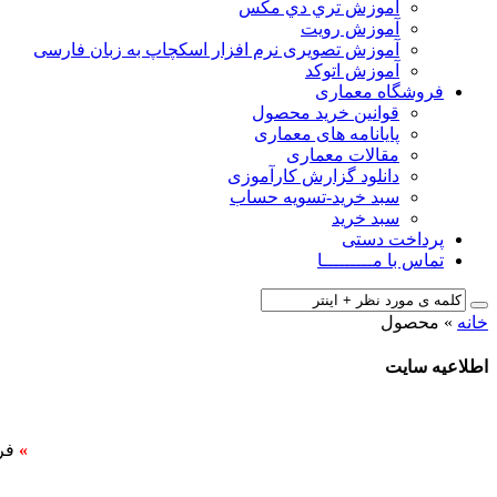
آﻣﻮزش ﺗﺮي دي ﻣﮑﺲ
آموزش رویت
آموزش تصویری نرم افزار اسکچاپ به زبان فارسی
آموزش اتوکد
فروشگاه معماری
قوانین خرید محصول
پایانامه های معماری
مقالات معماری
دانلود گزارش کارآموزی
سبد خرید-تسویه حساب
سبد خرید
پرداخت دستی
تماس با مـــــــــا
خانه
»
محصول
اطلاعیه سایت
»
فر