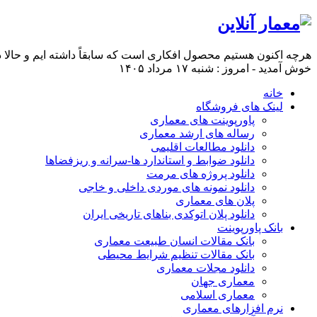
هرچه اکنون هستیم محصول افکاری است که سابقاً داشته ایم و حالا د
خوش آمدید - امروز : شنبه ۱۷ مرداد ۱۴۰۵
خانه
لینک های فروشگاه
پاورپوینت های معماری
رساله های ارشد معماری
دانلود مطالعات اقلیمی
دانلود ضوابط و استاندارد ها-سرانه و ریزفضاها
دانلود پروژه های مرمت
دانلود نمونه های موردی داخلی و خاجی
پلان های معماری
دانلود پلان اتوکدی بناهای تاریخی ایران
بانک پاورپوینت
بانک مقالات انسان طبیعت معماری
بانک مقالات تنظیم شرایط محیطی
دانلود مجلات معماری
معماری جهان
معماری اسلامی
نرم افزارهای معماری