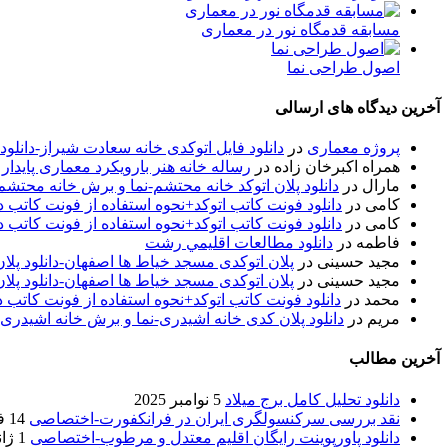
مسابقه قدمگاه نور در معماری
اصول طراحی نما
آخرین دیدگاه های ارسالی
پروژه معماری
در
دانلود فایل اتوکدی خانه سعادت شیراز-دانلو
همراه اکبرخان زاده
در
رساله خانه هنر بارویکرد معماری پایدار
مارال
در
دانلود پلان اتوکد خانه محتشم-نما و برش خانه محتشم
کامی
در
دانلود فونت کاتب اتوکد+نحوه استفاده از فونت کاتب در
کامی
در
دانلود فونت کاتب اتوکد+نحوه استفاده از فونت کاتب در
فاطمه
در
دانلود مطالعات اقليمي رشت
مجید حسینی
در
پلان اتوکدی مسجد خیاط ها اصفهان-دانلود پل
مجید حسینی
در
پلان اتوکدی مسجد خیاط ها اصفهان-دانلود پل
محمد
در
دانلود فونت کاتب اتوکد+نحوه استفاده از فونت کاتب د
مریم
در
دانلود پلان کدی خانه اشیدری-نما و برش خانه اشیدری
آخرین مطالب
دانلود تحلیل کامل برج میلاد
5 نوامبر 2025
نقد بررسی سرکنسولگری ایران در فرانکفورت-اختصاصی
14 فوریه 2020
دانلود پاورپوینت رایگان اقلیم معتدل و مرطوب-اختصاصی
1 ژانویه 2020