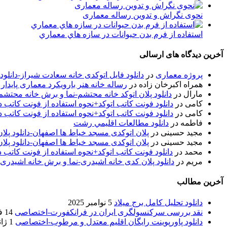
نحوی نگراش و تدوین رساله معماری
استفاده از فرم بدن حيوانات در سازه هاي معماري
آخرین دیدگاه های ارسالی
پروژه معماری
در
دانلود فایل اتوکدی خانه سعادت شیراز-دانلو
همراه اکبرخان زاده
در
رساله خانه هنر بارویکرد معماری پایدار
مارال
در
دانلود پلان اتوکد خانه محتشم-نما و برش خانه محتشم
کامی
در
دانلود فونت کاتب اتوکد+نحوه استفاده از فونت کاتب در
کامی
در
دانلود فونت کاتب اتوکد+نحوه استفاده از فونت کاتب در
فاطمه
در
دانلود مطالعات اقليمي رشت
مجید حسینی
در
پلان اتوکدی مسجد خیاط ها اصفهان-دانلود پل
مجید حسینی
در
پلان اتوکدی مسجد خیاط ها اصفهان-دانلود پل
محمد
در
دانلود فونت کاتب اتوکد+نحوه استفاده از فونت کاتب د
مریم
در
دانلود پلان کدی خانه اشیدری-نما و برش خانه اشیدری
آخرین مطالب
دانلود تحلیل کامل برج میلاد
5 نوامبر 2025
نقد بررسی سرکنسولگری ایران در فرانکفورت-اختصاصی
14 فوریه 2020
دانلود پاورپوینت رایگان اقلیم معتدل و مرطوب-اختصاصی
1 ژانویه 2020