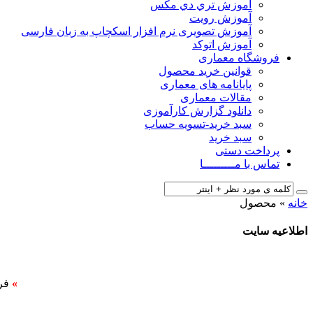
آﻣﻮزش ﺗﺮي دي ﻣﮑﺲ
آموزش رویت
آموزش تصویری نرم افزار اسکچاپ به زبان فارسی
آموزش اتوکد
فروشگاه معماری
قوانین خرید محصول
پایانامه های معماری
مقالات معماری
دانلود گزارش کارآموزی
سبد خرید-تسویه حساب
سبد خرید
پرداخت دستی
تماس با مـــــــــا
خانه
»
محصول
اطلاعیه سایت
»
فر