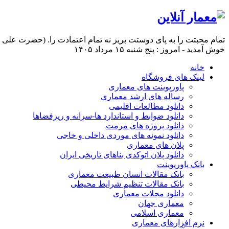
تمام محبتت را به پای دوستت بریز نه تمام اعتمادت را. (حضرت علی ع
خوش آمدید - امروز : پنج شنبه ۱۵ مرداد ۱۴۰۵
خانه
لینک های فروشگاه
پاورپوینت های معماری
رساله های ارشد معماری
دانلود مطالعات اقلیمی
دانلود ضوابط و استاندارد ها-سرانه و ریزفضاها
دانلود پروژه های مرمت
دانلود نمونه های موردی داخلی و خاجی
پلان های معماری
دانلود پلان اتوکدی بناهای تاریخی ایران
بانک پاورپوینت
بانک مقالات انسان طبیعت معماری
بانک مقالات تنظیم شرایط محیطی
دانلود مجلات معماری
معماری جهان
معماری اسلامی
نرم افزارهای معماری