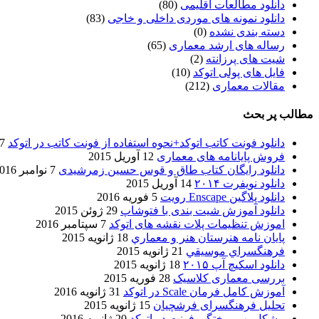
دانلود مطالعات اقلیمی
(80)
دانلود نمونه های موردی داخلی و خاجی
(83)
دسته بندی نشده
(0)
رساله های ارشد معماری
(65)
شیت های پرزانته
(2)
فایل های پولی اتوکد
(10)
مقالات معماری
(212)
مطالب پر بحث
دانلود فونت کاتب اتوکد+نحوه استفاده از فونت کاتب در اتوکد
7 آگوست 017
فروش پایانامه های معماری
12 آوریل 2015
دانلود رایگان کتاب طاق و قوس حسین زمرشیدی
7 نوامبر 2016
دانلود نویفرت ۲۰۱۴
14 آوریل 2015
دانلود پلاگین Enscape رویت
5 فوریه 2016
دانلود آموزش شیت بندی با فتوشاپ
29 ژوئن 2015
اموزش تنظیمات پلات نقشه های اتوکد
7 سپتامبر 2016
پایان نامه هنرستان هنر و معماري
18 ژانویه 2015
فرهنگسراي موسيقي
21 ژانویه 2015
دانلود اسکیچ آپ ۲۰۱۵
18 ژانویه 2015
بررسی معماری کلاسیک
28 فوریه 2015
آموزش کامل فرمان Scale در اتوکد
31 ژانویه 2016
تحلیل فرهنگسرای فرشچیان
15 ژانویه 2015
مشکل بهم ریختگی فونت در اتوکد
20 ژانویه 2016