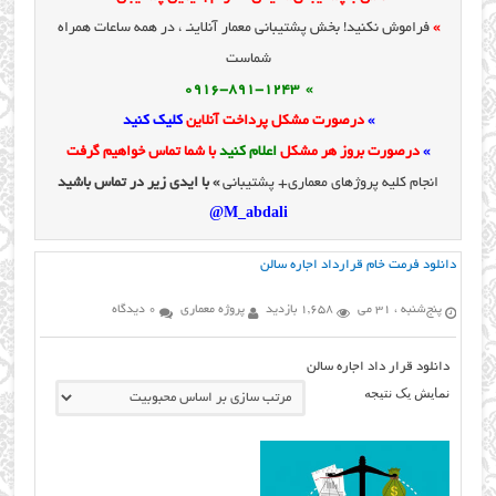
»
فراموش نکنید! بخش پشتیبانی معمار آنلاینـ ، در همه ساعات همراه
شماست
» 0916-891-1243
»
درصورت مشکل پرداخت آنلاین
کلیک کنید
»
درصورت بروز هر مشکل
اعلام کنید
با شما تماس خواهیم گرفت
انجام کلیه پروژهای معماری+ پشتیبانی
» با ایدی زیر در تماس باشید
M_abdali@
دانلود فرمت خام قرارداد اجاره سالن
پنج‌شنبه ، 31 می
1,658 بازدید
پروژه معماری
0 دیدگاه
دانلود قرار داد اجاره سالن
نمایش یک نتیجه