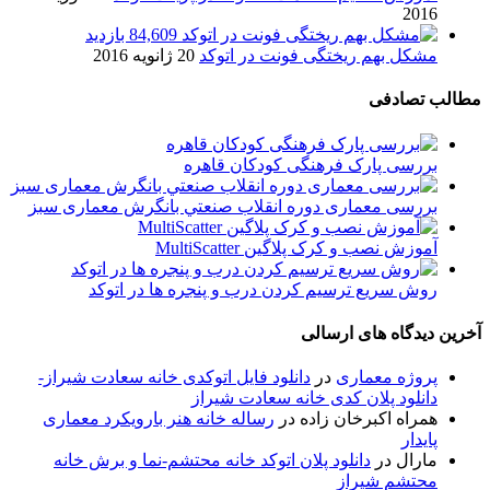
2016
84,609 بازدید
مشکل بهم ریختگی فونت در اتوکد
20 ژانویه 2016
مطالب تصادفی
بررسی پارک فرهنگی کودکان قاهره
بررسی معماری دوره انقلاب صنعتي بانگرش معماری سبز
آموزش نصب و کرک پلاگین MultiScatter
روش سریع ترسیم کردن درب و پنجره ها در اتوکد
آخرین دیدگاه های ارسالی
پروژه معماری
در
دانلود فایل اتوکدی خانه سعادت شیراز-
دانلود پلان کدی خانه سعادت شیراز
همراه اکبرخان زاده
در
رساله خانه هنر بارویکرد معماری
پایدار
مارال
در
دانلود پلان اتوکد خانه محتشم-نما و برش خانه
محتشم شیراز