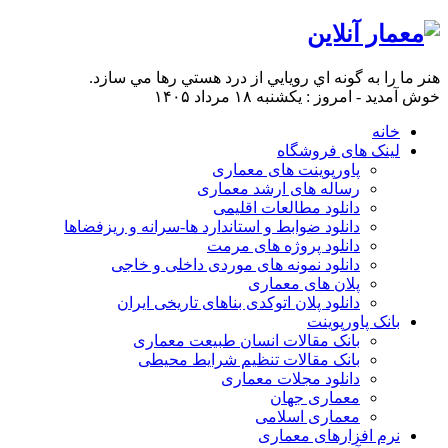
هنر ما را به گونه اي رويايي از درد هستي رها مي سازد.
خوش آمدید - امروز : یکشنبه ۱۸ مرداد ۱۴۰۵
خانه
لینک های فروشگاه
پاورپوینت های معماری
رساله های ارشد معماری
دانلود مطالعات اقلیمی
دانلود ضوابط و استاندارد ها-سرانه و ریزفضاها
دانلود پروژه های مرمت
دانلود نمونه های موردی داخلی و خاجی
پلان های معماری
دانلود پلان اتوکدی بناهای تاریخی ایران
بانک پاورپوینت
بانک مقالات انسان طبیعت معماری
بانک مقالات تنظیم شرایط محیطی
دانلود مجلات معماری
معماری جهان
معماری اسلامی
نرم افزارهای معماری