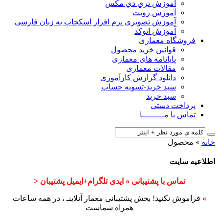
آﻣﻮزش ﺗﺮي دي ﻣﮑﺲ
آموزش رویت
آموزش تصویری نرم افزار اسکچاپ به زبان فارسی
آموزش اتوکد
فروشگاه معماری
قوانین خرید محصول
پایانامه های معماری
مقالات معماری
دانلود گزارش کارآموزی
سبد خرید-تسویه حساب
سبد خرید
پرداخت دستی
تماس با مـــــــــا
خانه
»
محصول
اطلاعیه سایت
تماس با پشتیبانی » ایدی تلگرام+ایمیل پشتیبان <
»
فراموش نکنید! بخش پشتیبانی معمار آنلاینـ ، در همه ساعات
همراه شماست