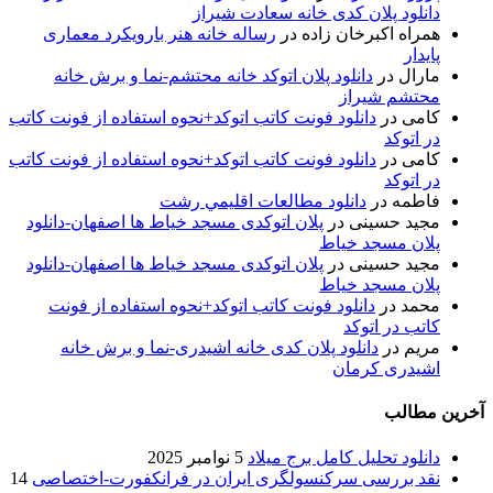
دانلود پلان کدی خانه سعادت شیراز
همراه اکبرخان زاده
در
رساله خانه هنر بارویکرد معماری
پایدار
مارال
در
دانلود پلان اتوکد خانه محتشم-نما و برش خانه
محتشم شیراز
کامی
در
دانلود فونت کاتب اتوکد+نحوه استفاده از فونت کاتب
در اتوکد
کامی
در
دانلود فونت کاتب اتوکد+نحوه استفاده از فونت کاتب
در اتوکد
فاطمه
در
دانلود مطالعات اقليمي رشت
مجید حسینی
در
پلان اتوکدی مسجد خیاط ها اصفهان-دانلود
پلان مسجد خیاط
مجید حسینی
در
پلان اتوکدی مسجد خیاط ها اصفهان-دانلود
پلان مسجد خیاط
محمد
در
دانلود فونت کاتب اتوکد+نحوه استفاده از فونت
کاتب در اتوکد
مریم
در
دانلود پلان کدی خانه اشیدری-نما و برش خانه
اشیدری کرمان
آخرین مطالب
دانلود تحلیل کامل برج میلاد
5 نوامبر 2025
نقد بررسی سرکنسولگری ایران در فرانکفورت-اختصاصی
14