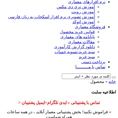
نرم افزارهای معماری
آﻣﻮزش ﺗﺮي دي ﻣﮑﺲ
آموزش رویت
آموزش تصویری نرم افزار اسکچاپ به زبان فارسی
آموزش اتوکد
فروشگاه معماری
قوانین خرید محصول
پایانامه های معماری
مقالات معماری
دانلود گزارش کارآموزی
سبد خرید-تسویه حساب
سبد خرید
پرداخت دستی
تماس با مـــــــــا
خانه
»
محصول
اطلاعیه سایت
تماس با پشتیبانی » ایدی تلگرام+ایمیل پشتیبان <
»
فراموش نکنید! بخش پشتیبانی معمار آنلاینـ ، در همه ساعات
همراه شماست